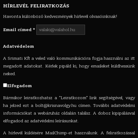
HÍRLEVÉL FELIRATKOZÁS
Havonta különböző kedvezmények hírlevél olvasóinknak!
Email címed
*
Adatvédelem
A Srimati Kft a veled való kommunikációra fogja használni az itt
megadott adatokat. Kérlek pipáld ki, hogy emaileket küldhessünk
neked.
Elfogadom
Bármikor leiratkozhatsz a "Leiratkozom" link segítségével, vagy
ha jelzed ezt a
bolt@krisnavolgy.hu
címen. További adatvédelmi
információkat a webáruház oldalán találsz. A doboz kipipálásval
elfogadod az adatvédelmi leírásunkat.
A hírlevél küldésére MailChimp-et használunk. A feliratkozással