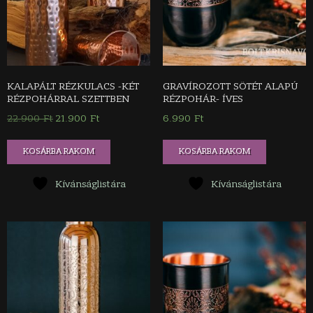
KALAPÁLT RÉZKULACS -KÉT
GRAVÍROZOTT SÖTÉT ALAPÚ
RÉZPOHÁRRAL SZETTBEN
RÉZPOHÁR- ÍVES
22.900
Ft
Original
21.900
Ft
Current
6.990
Ft
price
price
was:
is:
KOSÁRBA RAKOM
KOSÁRBA RAKOM
22.900 Ft.
21.900 Ft.
Kívánságlistára
Kívánságlistára