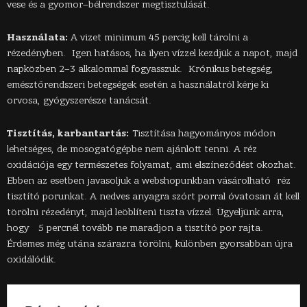
vese és a gyomor–bélrendszer megtisztulását.
Használata:
A vizet minimum 45 percig kell tárolni a
rézedényben. Igen hatásos, ha ilyen vízzel kezdjük a napot, majd
napközben 2–3 alkalommal fogyasszuk. Krónikus betegség,
emésztőrendszeri betegségek esetén a használatról kérje ki
orvosa, gyógyszerésze tanácsát.
Tisztítás, karbantartás:
Tisztítása hagyományos módon
lehetséges, de mosogatógépbe nem ajánlott tenni. A réz
oxidációja egy természetes folyamat, ami elszíneződést okozhat.
Ebben az esetben javasoljuk a webshopunkban vásárolható réz
tisztító porunkat. A nedves anyagra szórt porral óvatosan át kell
törölni rézedényt, majd leöblíteni tiszta vízzel. Ügyeljünk arra,
hogy 5 percnél tovább ne maradjon a tisztító por rajta.
Érdemes még utána szárazra törölni, különben gyorsabban újra
oxidálódik.