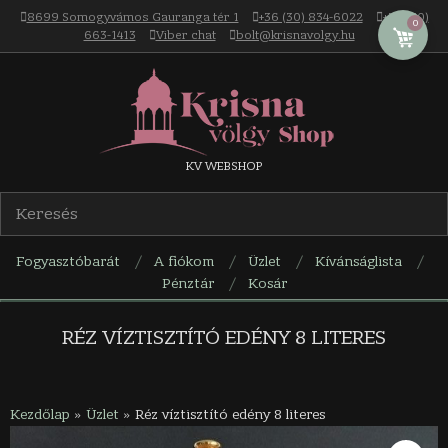
Skip
8699 Somogyvámos Gauranga tér 1
+36 (30) 834-6022
+36 (30)
0
to
663-1413
Viber chat
bolt@krisnavolgy.hu
content
Krisna-
KV WEBSHOP
völgy
Fogyasztóbarát
A fiókom
Üzlet
Kívánságlista
webáruház
Pénztár
Kosár
Navigation
Menu
RÉZ VÍZTISZTÍTÓ EDÉNY 8 LITERES
Kezdőlap
»
Üzlet
»
Réz víztisztító edény 8 literes