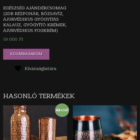
EGÉSZSÉG AJÁNDÉKCSOMAG
(2DB RÉZPOHÁR, RÓZSAVÍZ,
ÁJURVÉDIKUS GYÓGYÍTÁS
KALAUZ, GYÓGYÍTÓ KRÉMEK,
ÁJURVÉDIKUS FOGKRÉM)
19.000
Ft
KOSÁRBA RAKOM
Kívánságlistára
HASONLÓ TERMÉKEK
Akció!