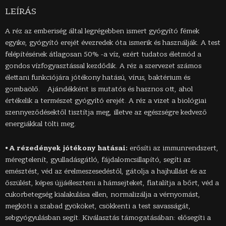
LEÍRÁS
A réz az emberiség által legrégebben ismert gyógyító fémek
egyike, gyógyító erejét évezredek óta ismerik és használják. A test
felépítésének átlagosan 50% -a víz, ezért tudatos életmód a
gondos vízfogyasztással kezdődik. A réz a szervezet számos
élettani funkciójára jótékony hatású, vírus, baktérium és
gombaölő. Ajándékként is mutatós és hasznos ott, ahol
értékelik a természet gyógyító erejét. A réz a vizet a biológiai
szennyeződésektől tisztítja meg, illetve az egészségre kedvező
energiákkal tölti meg.
⦁ A rézedények jótékony hatásai:
erősíti az immunrendszert,
méregtelenít, gyulladásgátló, fájdalomcsillapító, segíti az
emésztést, véd az érelmeszesedéstől, gátolja a hajhullást és az
őszülést, képes újjáéleszteni a hámsejteket, fiatalítja a bőrt, véd a
cukorbetegség kialakulása ellen, normalizálja a vérnyomást,
megköti a szabad gyököket, csökkenti a test savasságát,
sebgyógyulásban segít. Kiválasztás támogatásában: elősegíti a