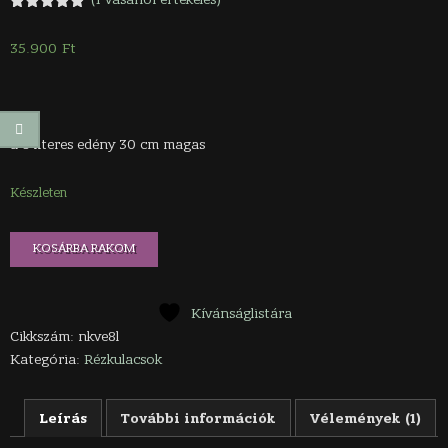
Értékelés
1
5.00
az 5-
35.900
Ft
ből,
értékelés
alapján
a 8 literes edény 30 cm magas
Készleten
Réz
KOSÁRBA RAKOM
víztisztító
edény
8
literes
Kívánságlistára
mennyiség
Cikkszám:
nkve8l
Kategória:
Rézkulacsok
Leírás
További információk
Vélemények (1)