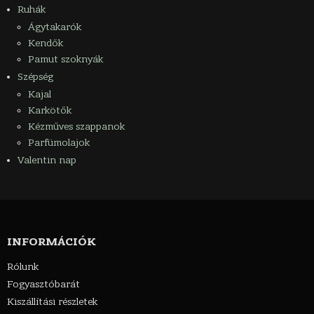
Ruhák
Ágytakarók
Kendők
Pamut szoknyák
Szépség
Kajal
Karkötők
Kézműves szappanok
Parfümolajok
Valentin nap
INFORMÁCIÓK
Rólunk
Fogyasztóbarát
Kiszállítási részletek