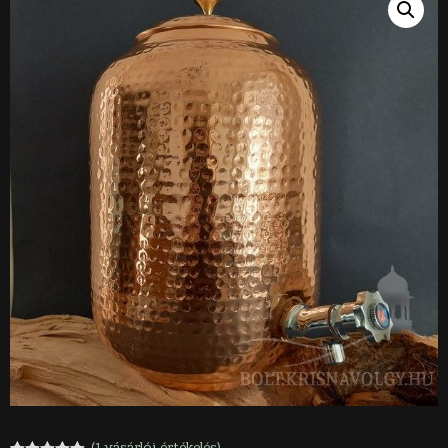
(
1
vásárlói értékelés)