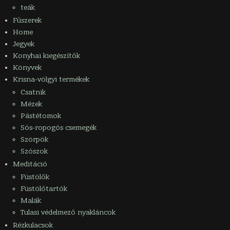
teák
Fűszerek
Home
Jegyek
Konyhai kiegészítők
Könyvek
Krisna-völgyi termékek
Csatnik
Mézek
Pástétomok
Sós-ropogós csemegék
Szörpök
Szószok
Meditáció
Füstölők
Füstölőtartók
Malák
Tulasi védelmező nyakláncok
Rézkulacsok