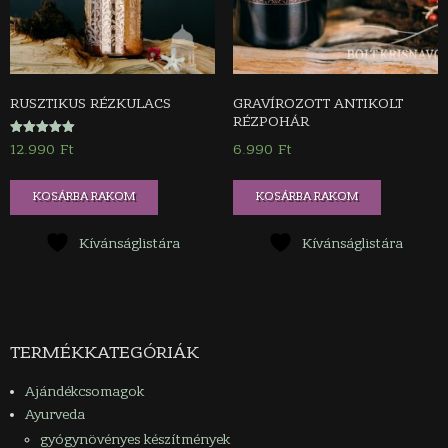
RUSZTIKUS RÉZKULACS
GRAVÍROZOTT ANTIKOLT
RÉZPOHÁR
Értékelés:
12.990
Ft
6.990
Ft
5.00
/ 5
KOSÁRBA RAKOM
KOSÁRBA RAKOM
Kívánságlistára
Kívánságlistára
TERMÉKKATEGÓRIÁK
Ajándékcsomagok
Ayurveda
gyógynövényes készítmények