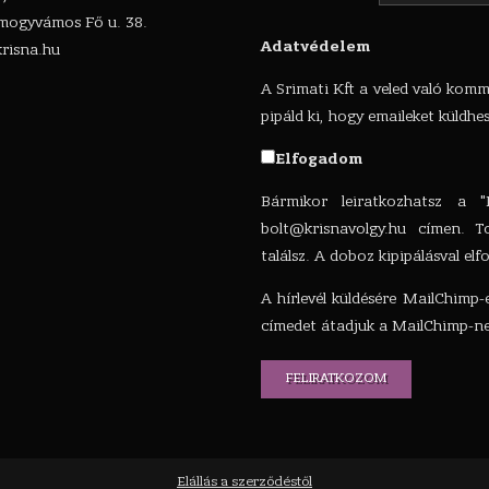
ogyvámos Fő u. 38.
Adatvédelem
risna.hu
A Srimati Kft a veled való komm
pipáld ki, hogy emaileket küldhe
Elfogadom
Bármikor leiratkozhatsz a "
bolt@krisnavolgy.hu
címen. To
találsz. A doboz kipipálásval el
A hírlevél küldésére MailChimp-
címedet átadjuk a MailChimp-ne
Elállás a szerződéstől