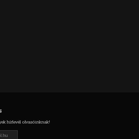
S
k hírlevél olvasóinknak!