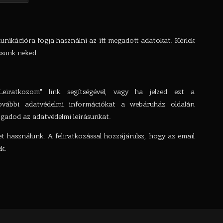
unikációra fogja használni az itt megadott adatokat. Kérlek
ssünk neked.
Leiratkozom" link segítségével, vagy ha jelzed ezt a
vábbi adatvédelmi információkat a webáruház oldalán
fogadod az adatvédelmi leírásunkat.
et használunk. A feliratkozással hozzájárulsz, hogy az email
k.