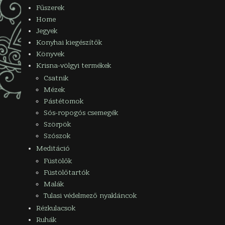
Fűszerek
Home
Jegyek
Konyhai kiegészítők
Könyvek
Krisna-völgyi termékek
Csatnik
Mézek
Pástétomok
Sós-ropogós csemegék
Szörpök
Szószok
Meditáció
Füstölők
Füstölőtartók
Malák
Tulasi védelmező nyakláncok
Rézkulacsok
Ruhák