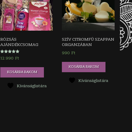
RÓZSÁS
SZÍV CITROMFŰ SZAPPAN
AJÁNDÉKCSOMAG
ORGANZÁBAN
990
Ft
Értékelés:
12.990
Ft
5.00
/ 5
KOSÁRBA RAKOM
KOSÁRBA RAKOM
Kívánságlistára
Kívánságlistára