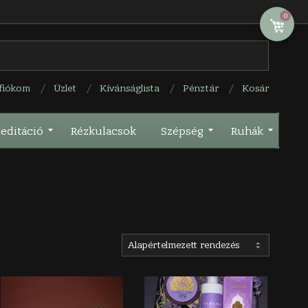
0
fiókom
Üzlet
Kívánságlista
Pénztár
Kosár
editáció
Rézkulacsok
Szépség
Ruhák