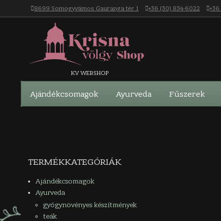
Skip
8699 Somogyvámos Gauranga tér 1
+36 (30) 834-6022
+36
to
content
Krisna-
KV WEBSHOP
Navigation
Ajándékcsomagok
Ayurveda
Fűszerek
völgy
Menu
webáruház
TERMÉKKATEGÓRIÁK
Ajándékcsomagok
Ayurveda
gyógynövényes készítmények
teák