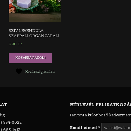
SZÍV LEVENDULA
SZAPPAN ORGANZÁBAN
990
Ft
KOSÁRBA RAKOM
Kívánságlistára
LAT
HÍRLEVÉL FELIRATKOZÁ
áig
Havonta különböző kedvezménye
0) 834-6022
Email címed
*
0) 663-1413