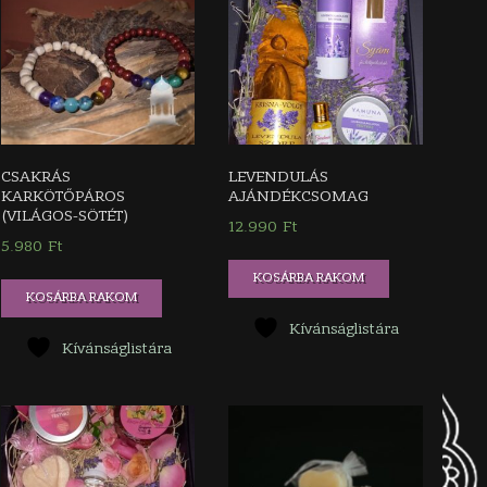
CSAKRÁS
LEVENDULÁS
KARKÖTŐPÁROS
AJÁNDÉKCSOMAG
(VILÁGOS-SÖTÉT)
12.990
Ft
5.980
Ft
KOSÁRBA RAKOM
KOSÁRBA RAKOM
Kívánságlistára
Kívánságlistára