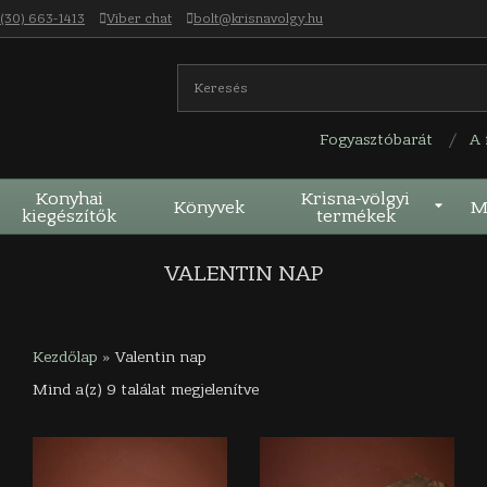
 (30) 663-1413
Viber chat
bolt@krisnavolgy.hu
Fogyasztóbarát
A 
Konyhai
Krisna-völgyi
Könyvek
M
kiegészítők
termékek
VALENTIN NAP
Kezdőlap
»
Valentin nap
Mind a(z) 9 találat megjelenítve