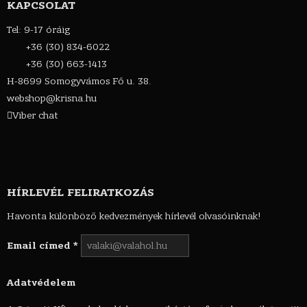
KAPCSOLAT
Tel: 9-17 óráig
+36 (30) 834-6022
+36 (30) 663-1413
H-8699 Somogyvámos Fő u. 38.
webshop@krisna.hu
Viber chat
HÍRLEVÉL FELIRATKOZÁS
Havonta különböző kedvezmények hírlevél olvasóinknak!
Email címed
*
Adatvédelem