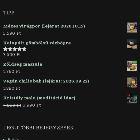
TIPP
Mézes virágpor (lejárat 2026.10.15)
5.590
Ft
Kalapált gömbölyű rézbögre
7.500
Ft
Értékelés:
5.00
/ 5
Zöldség maszala
1.790
Ft
Vegán chilis bab (lejárat: 2026.09.22)
1.890
Ft
Kristály mala (meditáció lánc)
Original
Current
7.990
Ft
6.990
Ft
price
price
was:
is:
7.990 Ft.
6.990 Ft.
LEGUTÓBBI BEJEGYZÉSEK
Fahéj