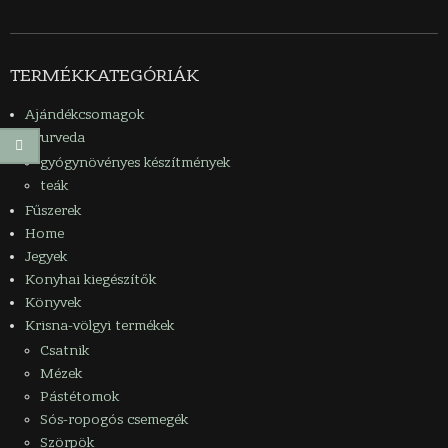
2014-
01-
TERMÉKKATEGÓRIÁK
11
Ajándékcsomagok
Ayurveda
gyógynövényes készítmények
teák
Fűszerek
Home
Jegyek
Konyhai kiegészítők
Könyvek
Krisna-völgyi termékek
Csatnik
Mézek
Pástétomok
Sós-ropogós csemegék
Szörpök