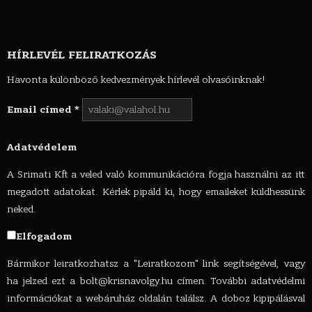
HÍRLEVÉL FELIRATKOZÁS
Havonta különböző kedvezmények hírlevél olvasóinknak!
Email címed
*
Adatvédelem
A Srimati Kft a veled való kommunikációra fogja használni az itt
megadott adatokat. Kérlek pipáld ki, hogy emaileket küldhessünk
neked.
Elfogadom
Bármikor leiratkozhatsz a "Leiratkozom" link segítségével, vagy
ha jelzed ezt a
bolt@krisnavolgy.hu
címen. További adatvédelmi
információkat a webáruház oldalán találsz. A doboz kipipálásval