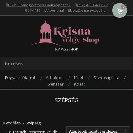
Skip
8699 Somogyvámos Gauranga tér 1
+36 (30) 834-6022
+36 (30)
0
to
663-1413
Viber chat
bolt@krisnavolgy.hu
content
Krisna-
KV WEBSHOP
völgy
Fogyasztóbarát
A fiókom
Üzlet
Kívánságlista
webáruház
Pénztár
Kosár
Navigation
Menu
SZÉPSÉG
Kezdőlap
»
Szépség
1–16 termék, összesen 75 db