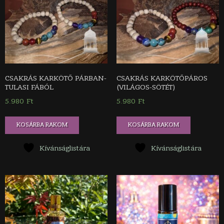
CSAKRÁS KARKÖTŐ PÁRBAN-
CSAKRÁS KARKÖTŐPÁROS
TULASI FÁBÓL
(VILÁGOS-SÖTÉT)
5.980
Ft
5.980
Ft
KOSÁRBA RAKOM
KOSÁRBA RAKOM
Kívánságlistára
Kívánságlistára