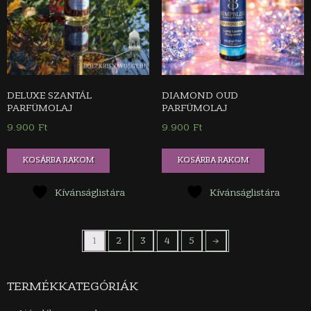
DELUXE SZANTÁL
DIAMOND OUD
PARFÜMOLAJ
PARFÜMOLAJ
9.900
Ft
9.900
Ft
KOSÁRBA RAKOM
KOSÁRBA RAKOM
Kívánságlistára
Kívánságlistára
1
2
3
4
5
→
TERMÉKKATEGÓRIÁK