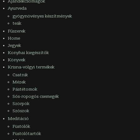
Ajándékcsomagok
Ayurveda
gyógynövényes készítmények
teák
Fűszerek
Home
Jegyek
Konyhai kiegészítők
Könyvek
Krisna-völgyi termékek
Csatnik
Mézek
Pástétomok
Sós-ropogós csemegék
Szörpök
Szószok
Meditáció
Füstölők
Füstölőtartók