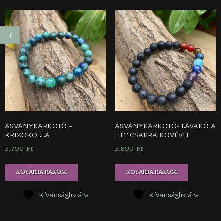
van.
A
változatok
a
termékoldalon
választhatók
ki
ÁSVÁNYKARKÖTŐ –
ÁSVÁNYKARKÖTŐ- LÁVAKŐ A
KRIZOKOLLA
HÉT CSAKRA KÖVÉVEL
3.790
Ft
3.890
Ft
KOSÁRBA RAKOM
KOSÁRBA RAKOM
Kívánságlistára
Kívánságlistára