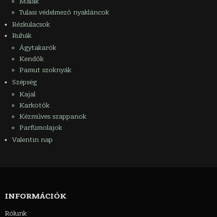
Malák
Tulasi védelmező nyakláncok
Rézkulacsok
Ruhák
Ágytakarók
Kendők
Pamut szoknyák
Szépség
Kajal
Karkötők
Kézműves szappanok
Parfümolajok
Valentin nap
INFORMÁCIÓK
Rólunk