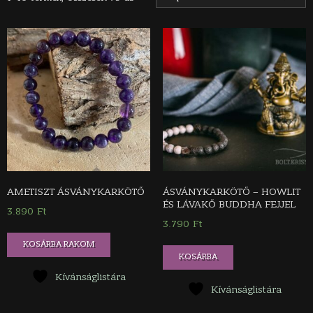
AMETISZT ÁSVÁNYKARKÖTŐ
ÁSVÁNYKARKÖTŐ – HOWLIT
ÉS LÁVAKŐ BUDDHA FEJJEL
3.890
Ft
3.790
Ft
Ennek
KOSÁRBA RAKOM
KOSÁRBA
a
terméknek
Kívánságlistára
Kívánságlistára
több
variációja