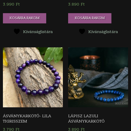
3.990
Ft
3.890
Ft
KOSÁRBA RAKOM
KOSÁRBA RAKOM
Kívánságlistára
Kívánságlistára
ÁSVÁNYKARKÖTŐ- LILA
LÁPISZ LAZULI
TIGRISSZEM
ÁSVÁNYKARKÖTŐ
3.790
Ft
3.890
Ft