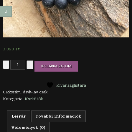
3.890
Ft
Ásványkarkötő-
-
+
KOSÁRBA RAKOM
lávakő
a
hét
csakra
Kívánságlistára
kövével
Cikkszám:
ásvk-lav csak
mennyiség
Kategória:
Karkötők
Leírás
További információk
Vélemények (0)