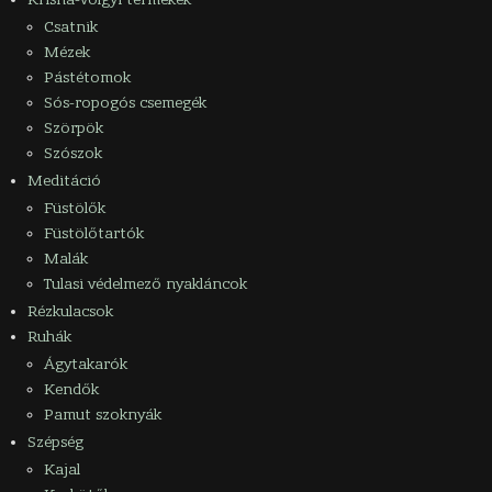
Csatnik
Mézek
Pástétomok
Sós-ropogós csemegék
Szörpök
Szószok
Meditáció
Füstölők
Füstölőtartók
Malák
Tulasi védelmező nyakláncok
Rézkulacsok
Ruhák
Ágytakarók
Kendők
Pamut szoknyák
Szépség
Kajal