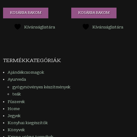
KOSÁRBA RAKOM
KOSÁRBA RAKOM
Kívánságlistára
Kívánságlistára
TERMÉKKATEGÓRIÁK
Ajándékcsomagok
Ayurveda
gyógynövényes készítmények
teák
Fűszerek
Home
Jegyek
Konyhai kiegészítők
Könyvek
Krisna-völgyi termékek