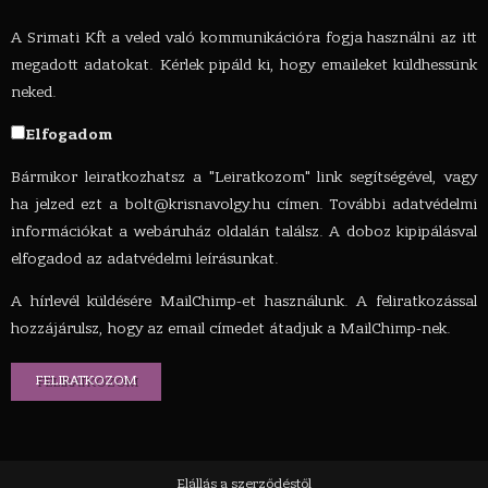
A Srimati Kft a veled való kommunikációra fogja használni az itt
megadott adatokat. Kérlek pipáld ki, hogy emaileket küldhessünk
neked.
Elfogadom
Bármikor leiratkozhatsz a "Leiratkozom" link segítségével, vagy
ha jelzed ezt a
bolt@krisnavolgy.hu
címen. További adatvédelmi
információkat a webáruház oldalán találsz. A doboz kipipálásval
elfogadod az adatvédelmi leírásunkat.
A hírlevél küldésére MailChimp-et használunk. A feliratkozással
hozzájárulsz, hogy az email címedet átadjuk a MailChimp-nek.
Elállás a szerződéstől