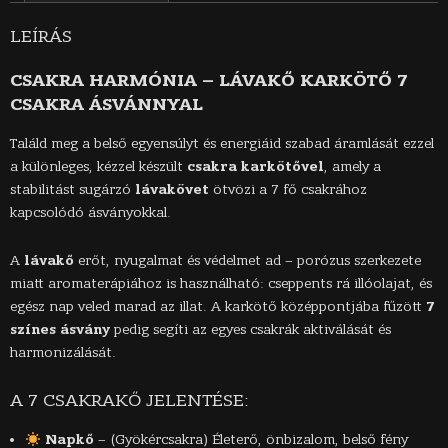
LEÍRÁS
CSAKRA HARMÓNIA – LÁVAKŐ KARKÖTŐ 7
CSAKRA ÁSVÁNNYAL
Találd meg a belső egyensúlyt és energiáid szabad áramlását ezzel
a különleges, kézzel készült
csakra karkötővel
, amely a
stabilitást sugárzó
lávakövet
ötvözi a 7 fő csakrához
kapcsolódó ásványokkal.
A
lávakő
erőt, nyugalmat és védelmet ad – porózus szerkezete
miatt aromaterápiához is használható: cseppents rá illóolajat, és
egész nap veled marad az illat. A karkötő középpontjába fűzött
7
színes ásvány
pedig segíti az egyes csakrák aktiválását és
harmonizálását.
A 7 CSAKRAKŐ JELENTÉSE:
Napkő
– (Gyökércsakra) Életerő, önbizalom, belső fény