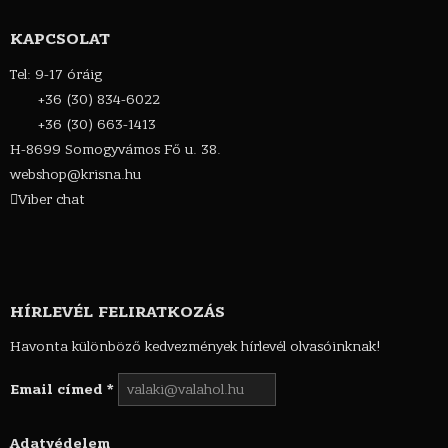
KAPCSOLAT
Tel: 9-17 óráig
+36 (30) 834-6022
+36 (30) 663-1413
H-8699 Somogyvámos Fő u. 38.
webshop@krisna.hu
Viber chat
HÍRLEVÉL FELIRATKOZÁS
Havonta különböző kedvezmények hírlevél olvasóinknak!
Email címed
*
Adatvédelem