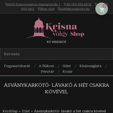
Skip
8699 Somogyvámos Gauranga tér 1
+36 (30) 834-6022
+36 (30)
0
to
663-1413
Viber chat
bolt@krisnavolgy.hu
content
Krisna-
KV WEBSHOP
völgy
Fogyasztóbarát
A fiókom
Üzlet
Kívánságlista
webáruház
Pénztár
Kosár
Navigation
Menu
ÁSVÁNYKARKÖTŐ- LÁVAKŐ A HÉT CSAKRA
KÖVÉVEL
Kezdőlap
»
Üzlet
»
Ásványkarkötő- lávakő a hét csakra kövével