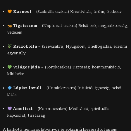
Karneol
– (Szakrális csakra) Kreativitás, öröm, életkedv
Tigrisszem
– (Napfonat csakra) Belső erő, magabiztosság,
védelem
Krizokolla
– (Szívcsakra) Nyugalom, önelfogadás, érzelmi
egyensúly
Világos jáde
– (Torokcsakra) Tisztaság, kommunikáció,
lelki béke
Lápisz lazuli
– (Homlokcsakra) Intuíció, igazság, belső
látás
Ametiszt
– (Koronacsakra) Meditáció, spirituális
kapcsolat, tisztaság
A karkötő nemcsak látványos és sokszínű kiegészítő, hanem