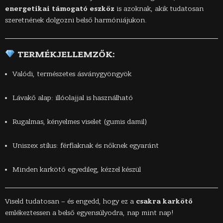
energetikai támogató eszköz
is azoknak, akik tudatosan
szeretnének dolgozni belső harmóniájukon.
TERMÉKJELLEMZŐK:
Valódi, természetes ásványgyöngyök
Lávakő alap: illóolajjal is használható
Rugalmas, kényelmes viselet (gumis damil)
Uniszex stílus: férfiaknak és nőknek egyaránt
Minden karkötő egyedileg, kézzel készül
Viseld tudatosan – és engedd, hogy ez a
csakra karkötő
emlékeztessen a belső egyensúlyodra, nap mint nap!