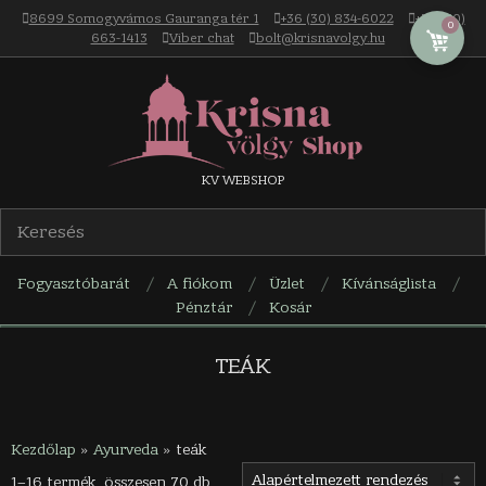
Skip
8699 Somogyvámos Gauranga tér 1
+36 (30) 834-6022
+36 (30)
0
to
663-1413
Viber chat
bolt@krisnavolgy.hu
content
Krisna-
KV WEBSHOP
völgy
Fogyasztóbarát
A fiókom
Üzlet
Kívánságlista
webáruház
Pénztár
Kosár
Navigation
Menu
TEÁK
Kezdőlap
»
Ayurveda
»
teák
1–16 termék, összesen 70 db