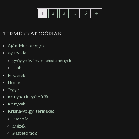
1
2
3
4
5
→
TERMÉKKATEGÓRIÁK
Ajándékcsomagok
Ayurveda
gyógynövényes készítmények
teák
Fűszerek
Home
Jegyek
Konyhai kiegészítők
Könyvek
Krisna-völgyi termékek
Csatnik
Mézek
Pástétomok