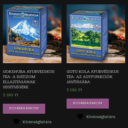
GOKSHURA AYURVEDIKUS
GOTU KOLA AYURVÉDIKUS
TEA- A HÁTIZOM
TEA- AZ AGYFUNKCIÓK
ELLAZÍTÁSÁNAK
JAVÍTÁSÁRA
SEGÍTSÉGÉRE
3.190
Ft
3.190
Ft
KOSÁRBA RAKOM
KOSÁRBA RAKOM
Kívánságlistára
Kívánságlistára