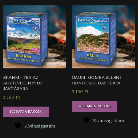
BRAHMI- TEA AZ
GAURI- GOMBA ELLENI
AGYTEVÉKENYSÉG
GONDOSKODÁS TEÁJA
JAVÍTÁSÁRA
3.190
Ft
3.190
Ft
KOSÁRBA RAKOM
KOSÁRBA RAKOM
Kívánságlistára
Kívánságlistára