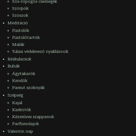
Sós-ropogós csemegék
Szörpök
Szószok
Meditáció
Füstölők
Füstölőtartók
Malák
Tulasi védelmező nyakláncok
Rézkulacsok
Ruhák
Ágytakarók
Kendők
Pamut szoknyák
Szépség
Kajal
Karkötők
Kézműves szappanok
Parfümolajok
Valentin nap