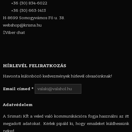
+36 (30) 834-6022
+36 (30) 663-1413
H-8699 Somogyvámos Fő u. 38.
webshop@krisna.hu
Viber chat
HÍRLEVÉL FELIRATKOZÁS
Havonta különböző kedvezmények hírlevél olvasóinknak!
Email címed
*
Adatvédelem
A Srimati Kft a veled való kommunikációra fogja használni az itt
megadott adatokat. Kérlek pipáld ki, hogy emaileket küldhessünk
neked.