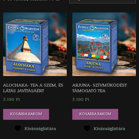
ALOCHAKA- TEA A SZEM, ÉS
ARJUNA- SZÍVMŰKÖDÉST
LÁTÁS JAVÍTÁSÁÉRT
TÁMOGATÓ TEA
3.190
Ft
3.190
Ft
KOSÁRBA RAKOM
KOSÁRBA RAKOM
Kívánságlistára
Kívánságlistára