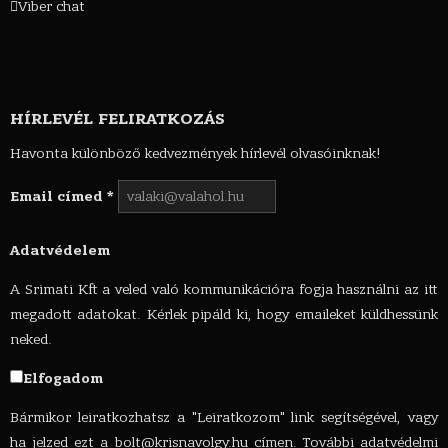
Viber chat
HÍRLEVÉL FELIRATKOZÁS
Havonta különböző kedvezmények hírlevél olvasóinknak!
Email címed
*
Adatvédelem
A Srimati Kft a veled való kommunikációra fogja használni az itt
megadott adatokat. Kérlek pipáld ki, hogy emaileket küldhessünk
neked.
Elfogadom
Bármikor leiratkozhatsz a "Leiratkozom" link segítségével, vagy
ha jelzed ezt a
bolt@krisnavolgy.hu
címen. További adatvédelmi