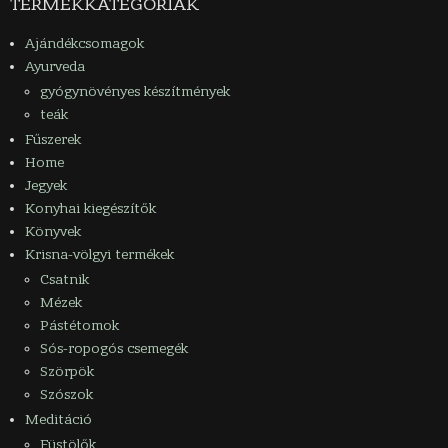
TERMÉKKATEGÓRIÁK
Ajándékcsomagok
Ayurveda
gyógynövényes készítmények
teák
Fűszerek
Home
Jegyek
Konyhai kiegészítők
Könyvek
Krisna-völgyi termékek
Csatnik
Mézek
Pástétomok
Sós-ropogós csemegék
Szörpök
Szószok
Meditáció
Füstölők