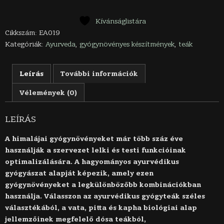
a
szem,
és
Kívánságlistára
látás
Cikkszám:
EA019
javításáért
Kategóriák:
Ayurveda
,
gyógynövényes készítmények
,
teák
mennyiség
Leírás
További információk
Vélemények (0)
LEÍRÁS
A himalájai gyógynövényeket már több száz éve
használják a szervezet lelki és testi funkcióinak
optimalizálására. A hagyományos ayurvédikus
gyógyászat alapját képezik, amely ezen
gyógynövényeket a legkülönbözőbb kombinációkban
használja. Válasszon az ayurvédikus gyógyteák széles
választékából, a vata, pitta és kapha biológiai alap
jellemzőinek megfelelő dósa teákból,