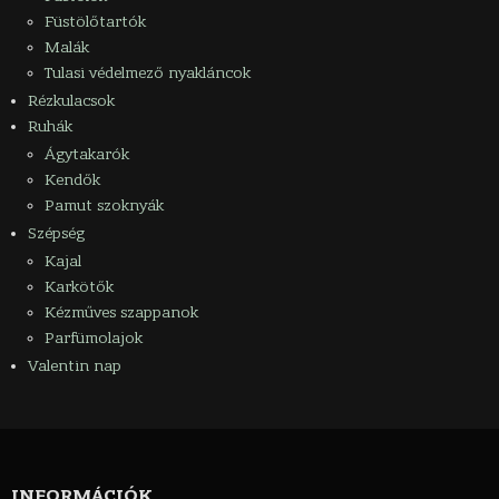
Füstölőtartók
Malák
Tulasi védelmező nyakláncok
Rézkulacsok
Ruhák
Ágytakarók
Kendők
Pamut szoknyák
Szépség
Kajal
Karkötők
Kézműves szappanok
Parfümolajok
Valentin nap
INFORMÁCIÓK