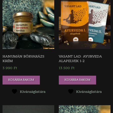
HANUMÁN BŐRVARÁZS
VASANT LAD: AYURVEDA
KRÉM
ALAPELVEK 1-2
3.990
Ft
13.500
Ft
KOSÁRBA RAKOM
KOSÁRBA RAKOM
Kívánságlistára
Kívánságlistára