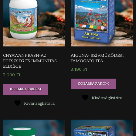
CHYAWANPRASH-AZ
ARJUNA- SZÍVMŰKÖDÉST
EGÉSZSÉG ÉS IMMUNITÁS
TÁMOGATÓ TEA
ELIXÍRJE
3.190
Ft
3.990
Ft
KOSÁRBA RAKOM
KOSÁRBA RAKOM
Kívánságlistára
Kívánságlistára