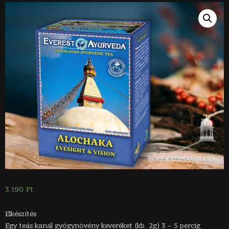
3.190
Ft
Elkészítés
Egy teás kanál gyógynövény keveréket (kb. 2g) 3 – 5 percig