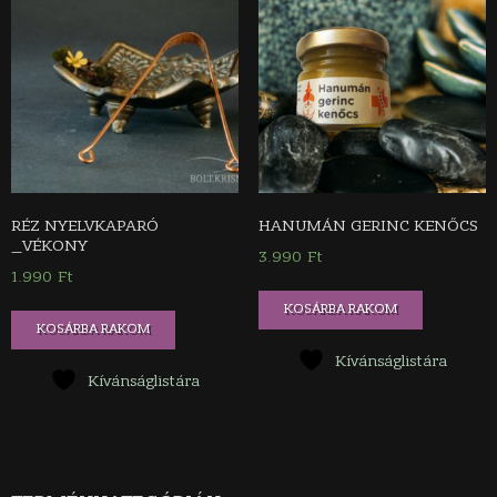
RÉZ NYELVKAPARÓ
HANUMÁN GERINC KENŐCS
_VÉKONY
3.990
Ft
1.990
Ft
KOSÁRBA RAKOM
KOSÁRBA RAKOM
Kívánságlistára
Kívánságlistára