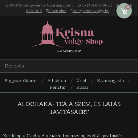
Skip
8699 Somogyvámos Gauranga tér 1
+36 (30) 834-6022
+36 (30)
0
to
663-1413
Viber chat
bolt@krisnavolgy.hu
content
Krisna-
KV WEBSHOP
völgy
Fogyasztóbarát
A fiókom
Üzlet
Kívánságlista
webáruház
Pénztár
Kosár
Navigation
Menu
ALOCHAKA- TEA A SZEM, ÉS LÁTÁS
JAVÍTÁSÁÉRT
Kezdőlap
»
Üzlet
»
Alochaka- tea a szem, és látás javításáért