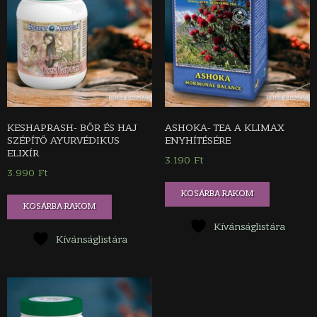
KESHAPRASH- BŐR ÉS HAJ
ASHOKA- TEA A KLIMAX
SZÉPÍTŐ AYURVÉDIKUS
ENYHÍTÉSÉRE
ELIXÍR
3.190
Ft
3.990
Ft
KOSÁRBA RAKOM
KOSÁRBA RAKOM
Kívánságlistára
Kívánságlistára