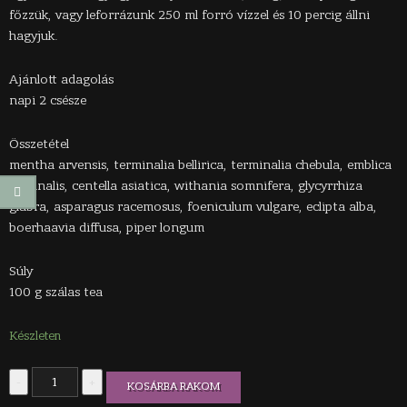
főzzük, vagy leforrázunk 250 ml forró vízzel és 10 percig állni
hagyjuk.
Ajánlott adagolás
napi 2 csésze
Összetétel
mentha arvensis, terminalia bellirica, terminalia chebula, emblica
efficinalis, centella asiatica, withania somnifera, glycyrrhiza
glabra, asparagus racemosus, foeniculum vulgare, eclipta alba,
boerhaavia diffusa, piper longum
Súly
100 g szálas tea
Készleten
Alochaka-
-
+
KOSÁRBA RAKOM
tea