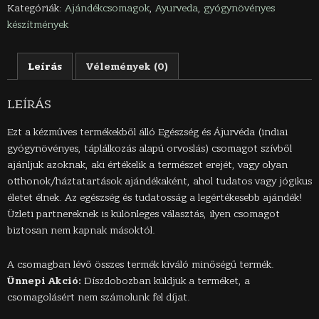
gyógyítás
Kategóriák:
Ajándékcsomagok
,
Ayurveda
,
gyógynövényes
kalauz,
készítmények
gyógyító
krémek,
ájurvédikus
Leírás
Vélemények (0)
fogkrém)
mennyiség
LEÍRÁS
Ezt a kézműves termékekből álló Egészség és Ájurvéda (indiai
gyógynövényes, táplálkozás alapú orvoslás) csomagot szívből
ajánljuk azoknak, aki értékelik a természet erejét, vagy olyan
otthonok/háztatartások ajándékaként, ahol tudatos vagy jógikus
életet élnek. Az egészség és tudatosság a legértékesebb ajándék!
Üzleti partnereknek is különleges választás, ilyen csomagot
biztosan nem kapnak másoktól.
A csomagban lévő összes termék kiváló minőségű termék.
Ünnepi Akció:
Díszdobozban küldjük a terméket, a
csomagolásért nem számolunk fel díjat.