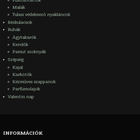
Füstölőtartók
Malák
Tulasi védelmező nyakláncok
Rézkulacsok
Ruhák
Ágytakarók
Kendők
Pamut szoknyák
Szépség
Kajal
Karkötők
Kézműves szappanok
Parfümolajok
Valentin nap
INFORMÁCIÓK