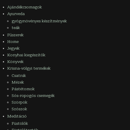
Ajándékcsomagok
Ayurveda
gyógynövényes készítmények
teák
Fűszerek
Home
Jegyek
Konyhai kiegészítők
Könyvek
Krisna-völgyi termékek
Csatnik
Mézek
Pástétomok
Sós-ropogós csemegék
Szörpök
Szószok
Meditáció
Füstölők