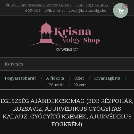
Skip
8699 Somogyvámos Gauranga tér 1
+36 (30) 834-6022
+36 (30)
0
to
663-1413
Viber chat
bolt@krisnavolgy.hu
content
Krisna-
KV WEBSHOP
völgy
Fogyasztóbarát
A fiókom
Üzlet
Kívánságlista
webáruház
Pénztár
Kosár
Navigation
Menu
EGÉSZSÉG AJÁNDÉKCSOMAG (2DB RÉZPOHÁR,
RÓZSAVÍZ, ÁJURVÉDIKUS GYÓGYÍTÁS
KALAUZ, GYÓGYÍTÓ KRÉMEK, ÁJURVÉDIKUS
FOGKRÉM)