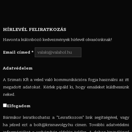
HÍRLEVÉL FELIRATKOZÁS
Havonta különböző kedvezmények hírlevél olvasóinknak!
Email címed
*
Adatvédelem
A Srimati Kft a veled való kommunikációra fogja használni az itt
megadott adatokat. Kérlek pipáld ki, hogy emaileket küldhessünk
neked.
Elfogadom
Bármikor leiratkozhatsz a "Leiratkozom" link segítségével, vagy
ha jelzed ezt a
bolt@krisnavolgy.hu
címen. További adatvédelmi