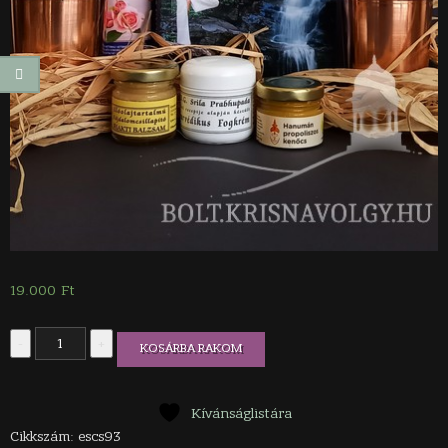
19.000
Ft
Egészség
-
+
KOSÁRBA RAKOM
ajándékcsomag
(2db
rézpohár,
rózsavíz,
Kívánságlistára
Ájurvédikus
Cikkszám:
escs93