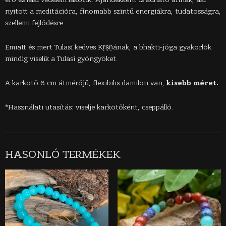
nyitott a meditációra, finomabb szintű energiákra, tudatosságra,
szellemi fejlődésre.
Emiatt és mert Tulasī kedves Kṛṣṇának, a bhakti-jóga gyakorlók
mindig viselik a Tulasī gyöngyöket.
A karkötő 6 cm átmérőjű, flexibilis damilon van,
kisebb méret.
*Használati utasítás: viselje karkötőként, cseppálló.
HASONLÓ TERMÉKEK