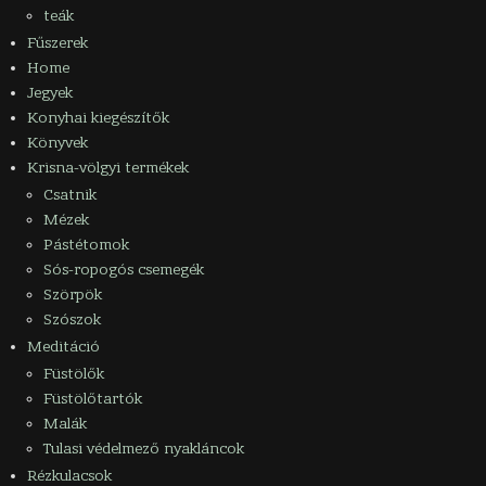
teák
Fűszerek
Home
Jegyek
Konyhai kiegészítők
Könyvek
Krisna-völgyi termékek
Csatnik
Mézek
Pástétomok
Sós-ropogós csemegék
Szörpök
Szószok
Meditáció
Füstölők
Füstölőtartók
Malák
Tulasi védelmező nyakláncok
Rézkulacsok