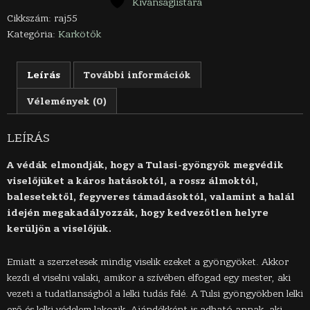
színű)
Kívánságlistára
mennyiség
Cikkszám:
raj55
Kategória:
Karkötők
Leírás
További információk
Vélemények (0)
LEÍRÁS
A védák elmondják, hogy a Tulasi-gyöngyök megvédik
viselőjüket a káros hatásoktól, a rossz álmoktól,
balesetektől, fegyveres támadásoktól, valamint a halál
idején megakadályozzák, hogy kedvezőtlen helyre
kerüljön a viselőjük.
Emiatt a szerzetesek mindig viselik ezeket a gyöngyöket. Akkor
kezdi el viselni valaki, amikor a szívében elfogad egy mester, aki
vezeti a tudatlanságból a lelki tudás felé. A Tulsi gyöngyökben lelki
erő és lelki védelem lakozik. Ajándékként is adható annak, aki