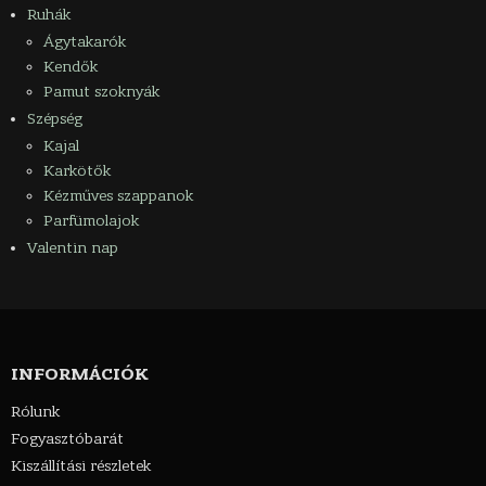
Ruhák
Ágytakarók
Kendők
Pamut szoknyák
Szépség
Kajal
Karkötők
Kézműves szappanok
Parfümolajok
Valentin nap
INFORMÁCIÓK
Rólunk
Fogyasztóbarát
Kiszállítási részletek