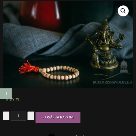
1.590
Ft
Tulasi
-
+
KOSÁRBA RAKOM
védelmező
karkötő
(világos