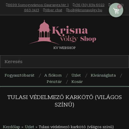
Skip
8699 Somogyvámos Gauranga tér 1
+36 (30) 834-6022
+36 (30)
0
to
663-1413
Viber chat
bolt@krisnavolgy.hu
content
Krisna-
KV WEBSHOP
völgy
Fogyasztóbarát
A fiókom
Üzlet
Kívánságlista
webáruház
Pénztár
Kosár
Navigation
Menu
TULASI VÉDELMEZŐ KARKÖTŐ (VILÁGOS
SZÍNŰ)
Kezdőlap
»
Üzlet
»
Tulasi védelmező karkötő (világos színű)