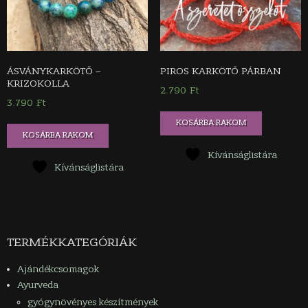
ÁSVÁNYKARKÖTŐ –
PIROS KARKÖTŐ PÁRBAN
KRIZOKOLLA
2.790
Ft
3.790
Ft
KOSÁRBA RAKOM
KOSÁRBA RAKOM
Kívánságlistára
Kívánságlistára
TERMÉKKATEGÓRIÁK
Ajándékcsomagok
Ayurveda
gyógynövényes készítmények