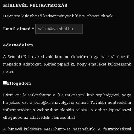
HÍRLEVÉL FELIRATKOZÁS
Havonta különböző kedvezmények hírlevél olvasóinknak!
Email címed
*
Adatvédelem
A Srimati Kft a veled való kommunikációra fogja használni az itt
megadott adatokat. Kérlek pipáld ki, hogy emaileket küldhessünk
neked.
Elfogadom
Bármikor leiratkozhatsz a "Leiratkozom" link segítségével, vagy
ha jelzed ezt a
bolt@krisnavolgy.hu
címen. További adatvédelmi
információkat a webáruház oldalán találsz. A doboz kipipálásval
elfogadod az adatvédelmi leírásunkat.
A hírlevél küldésére MailChimp-et használunk. A feliratkozással