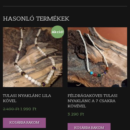
HASONLÓ TERMÉKEK
Akció!
TULASI NYAKLÁNC LILA
FÉLDRÁGAKÖVES TULASI
KŐVEL
NYAKLÁNC A 7 CSAKRA
KÖVÉVEL
2.490
Ft
Original
1.990
Ft
Current
3.290
Ft
price
price
was:
is:
KOSÁRBA RAKOM
KOSÁRBA RAKOM
2.490 Ft.
1.990 Ft.