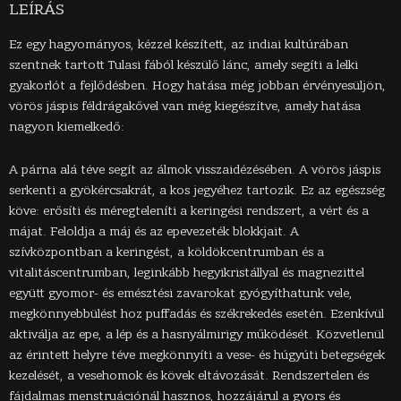
LEÍRÁS
Ez egy hagyományos, kézzel készített, az indiai kultúrában
szentnek tartott Tulasi fából készülő lánc, amely segíti a lelki
gyakorlót a fejlődésben. Hogy hatása még jobban érvényesüljön,
vörös jáspis féldrágakővel van még kiegészítve, amely hatása
nagyon kiemelkedő:
A párna alá téve segít az álmok visszaidézésében. A vörös jáspis
serkenti a gyökércsakrát, a kos jegyéhez tartozik. Ez az egészség
köve: erősíti és méregteleníti a keringési rendszert, a vért és a
májat. Feloldja a máj és az epevezeték blokkjait. A
szívközpontban a keringést, a köldökcentrumban és a
vitalitáscentrumban, leginkább hegyikristállyal és magnezittel
együtt gyomor- és emésztési zavarokat gyógyíthatunk vele,
megkönnyebbülést hoz puffadás és székrekedés esetén. Ezenkívül
aktiválja az epe, a lép és a hasnyálmirigy működését. Közvetlenül
az érintett helyre téve megkönnyíti a vese- és húgyúti betegségek
kezelését, a vesehomok és kövek eltávozását. Rendszertelen és
fájdalmas menstruációnál hasznos, hozzájárul a gyors és