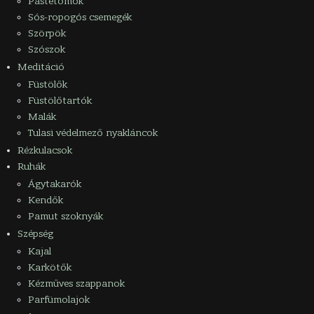
Pástétomok
Sós-ropogós csemegék
Szörpök
Szószok
Meditáció
Füstölők
Füstölőtartók
Malák
Tulasi védelmező nyakláncok
Rézkulacsok
Ruhák
Ágytakarók
Kendők
Pamut szoknyák
Szépség
Kajal
Karkötők
Kézműves szappanok
Parfümolajok