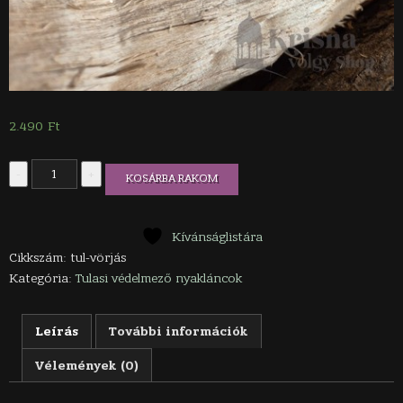
2.490
Ft
Tulasi
-
+
KOSÁRBA RAKOM
nyaklánc
vörös
jáspissal
mennyiség
Kívánságlistára
Cikkszám:
tul-vörjás
Kategória:
Tulasi védelmező nyakláncok
Leírás
További információk
Vélemények (0)