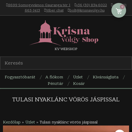
Skip
8699 Somogyvámos Gauranga tér 1
+36 (30) 834-6022
+36 (30)
0
to
663-1413
Viber chat
bolt@krisnavolgy.hu
content
Krisna-
KV WEBSHOP
völgy
Fogyasztóbarát
A fiókom
Üzlet
Kívánságlista
webáruház
Pénztár
Kosár
Navigation
Menu
TULASI NYAKLÁNC VÖRÖS JÁSPISSAL
Kezdőlap
»
Üzlet
»
Tulasi nyaklánc vörös jáspissal