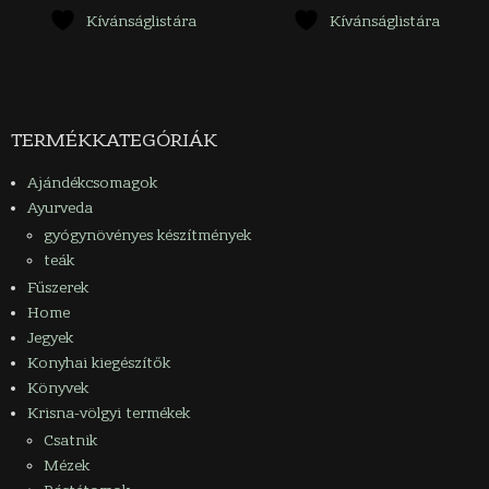
terméknek
terméknek
Kívánságlistára
Kívánságlistára
több
több
variációja
variációja
van.
van.
A
A
változatok
változatok
TERMÉKKATEGÓRIÁK
a
a
termékoldalon
termékoldalon
Ajándékcsomagok
választhatók
választhatók
Ayurveda
ki
ki
gyógynövényes készítmények
teák
Fűszerek
Home
Jegyek
Konyhai kiegészítők
Könyvek
Krisna-völgyi termékek
Csatnik
Mézek