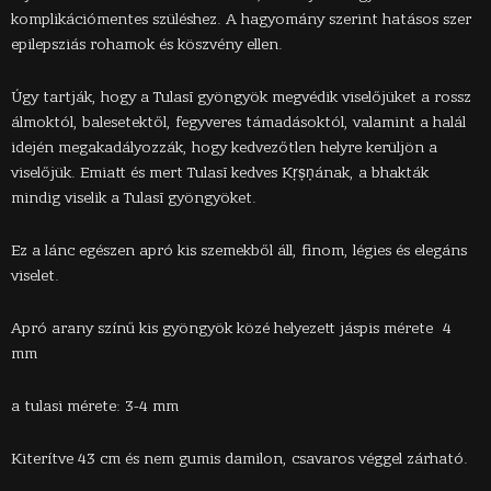
komplikációmentes szüléshez. A hagyomány szerint hatásos szer
epilepsziás rohamok és köszvény ellen.
Úgy tartják, hogy a Tulasī gyöngyök megvédik viselőjüket a rossz
álmoktól, balesetektől, fegyveres támadásoktól, valamint a halál
idején megakadályozzák, hogy kedvezőtlen helyre kerüljön a
viselőjük. Emiatt és mert Tulasī kedves Kṛṣṇának, a bhakták
mindig viselik a Tulasī gyöngyöket.
Ez a lánc egészen apró kis szemekből áll, finom, légies és elegáns
viselet.
Apró arany színű kis gyöngyök közé helyezett jáspis mérete 4
mm
a tulasi mérete: 3-4 mm
Kiterítve 43 cm és nem gumis damilon, csavaros véggel zárható.