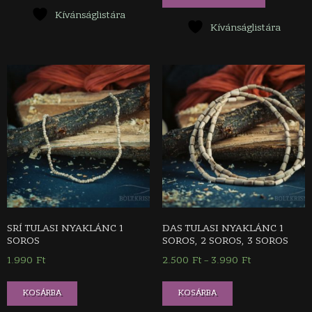
Kívánságlistára
Kívánságlistára
SRÍ TULASI NYAKLÁNC 1
DAS TULASI NYAKLÁNC 1
SOROS
SOROS, 2 SOROS, 3 SOROS
1.990
Ft
2.500
Ft
3.990
Ft
Ártartomány:
–
2.500 Ft
Ennek
Ennek
-
KOSÁRBA
KOSÁRBA
a
a
3.990 Ft