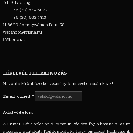
Tel: 9-17 óráig
+36 (30) 834-6022
+36 (30) 663-1413
H-8699 Somogyvámos Fő u. 38.
webshop@krisna.hu
Viber chat
HÍRLEVÉL FELIRATKOZÁS
Havonta különböző kedvezmények hírlevél olvasóinknak!
Email címed
*
Adatvédelem
A Srimati Kft a veled való kommunikációra fogja használni az itt
megadott adatokat. Kérlek pipáld ki, hogy emaileket küldhessünk