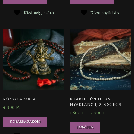
Kívánságlistára
Kívánságlistára
RÓZSAFA MALA
BHAKTI DÉVI TULASI
NYAKLÁNC 1, 2, 3 SOROS
4.990
Ft
1.500
Ft
2.900
Ft
Ártartomány:
–
1.500 Ft
Ennek
KOSÁRBA RAKOM
-
KOSÁRBA
a
2.900 Ft