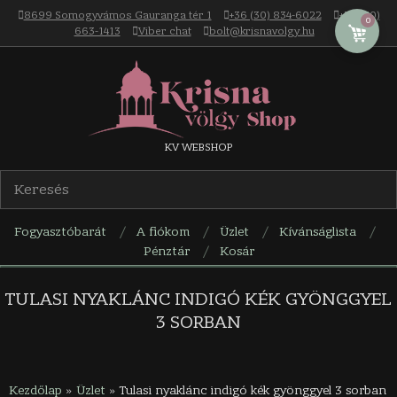
Skip
8699 Somogyvámos Gauranga tér 1
+36 (30) 834-6022
+36 (30)
0
to
663-1413
Viber chat
bolt@krisnavolgy.hu
content
Krisna-
KV WEBSHOP
völgy
Fogyasztóbarát
A fiókom
Üzlet
Kívánságlista
webáruház
Pénztár
Kosár
Navigation
Menu
TULASI NYAKLÁNC INDIGÓ KÉK GYÖNGGYEL
3 SORBAN
Kezdőlap
»
Üzlet
»
Tulasi nyaklánc indigó kék gyönggyel 3 sorban