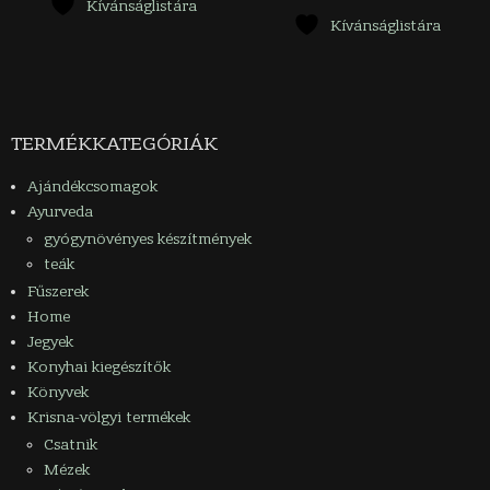
terméknek
Kívánságlistára
Kívánságlistára
több
variációja
van.
A
változatok
TERMÉKKATEGÓRIÁK
a
termékoldalon
Ajándékcsomagok
választhatók
Ayurveda
ki
gyógynövényes készítmények
teák
Fűszerek
Home
Jegyek
Konyhai kiegészítők
Könyvek
Krisna-völgyi termékek
Csatnik
Mézek