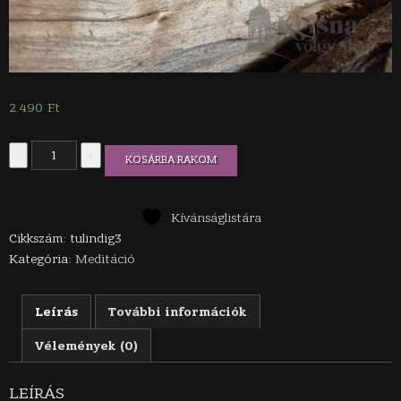
2.490
Ft
Tulasi
-
+
KOSÁRBA RAKOM
nyaklánc
indigó
kék
gyönggyel
Kívánságlistára
3
Cikkszám:
tulindig3
sorban
Kategória:
Meditáció
mennyiség
Leírás
További információk
Vélemények (0)
LEÍRÁS