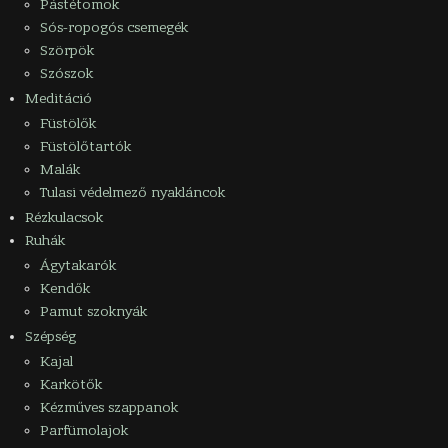
Pástétomok
Sós-ropogós csemegék
Szörpök
Szószok
Meditáció
Füstölők
Füstölőtartók
Malák
Tulasi védelmező nyakláncok
Rézkulacsok
Ruhák
Ágytakarók
Kendők
Pamut szoknyák
Szépség
Kajal
Karkötők
Kézműves szappanok
Parfümolajok