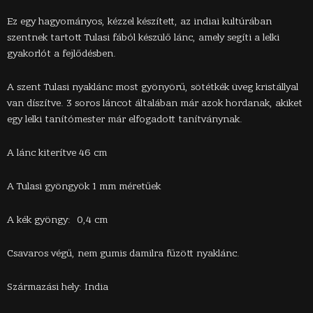
Ez egy hagyományos, kézzel készített, az indiai kultúrában
szentnek tartott Tulasi fából készülő lánc, amely segíti a lelki
gyakorlót a fejlődésben.
A szent Tulasi nyaklánc most gyönyörű, sötétkék üveg kristállyal
van díszítve. 3 soros láncot általában már azok hordanak, akiket
egy lelki tanítómester már elfogadott tanítványnak.
A lánc kiterítve 46 cm
A Tulasi gyöngyök 1 mm méretűek
A kék gyöngy: 0,4 cm
Csavaros végű, nem gumis damilra fűzött nyaklánc.
Származási hely: India