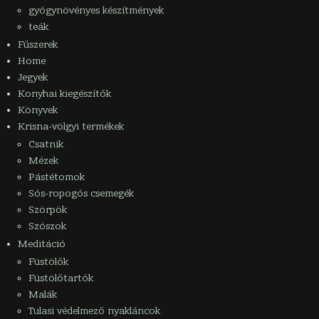
gyógynövényes készítmények
teák
Fűszerek
Home
Jegyek
Konyhai kiegészítők
Könyvek
Krisna-völgyi termékek
Csatnik
Mézek
Pástétomok
Sós-ropogós csemegék
Szörpök
Szószok
Meditáció
Füstölők
Füstölőtartók
Malák
Tulasi védelmező nyakláncok