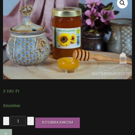
3.190
Ft
Készleten
Napraforgóméz
-
+
KOSÁRBA RAKOM
(lejárat
2027.07.15)