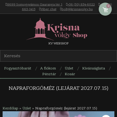
Skip
8699 Somogyvámos Gauranga tér 1
+36 (30) 834-6022
+36 (30)
0
to
663-1413
Viber chat
bolt@krisnavolgy.hu
content
Krisna-
KV WEBSHOP
völgy
Fogyasztóbarát
A fiókom
Üzlet
Kívánságlista
webáruház
Pénztár
Kosár
Navigation
Menu
NAPRAFORGÓMÉZ (LEJÁRAT 2027.07.15)
Kezdőlap
»
Üzlet
»
Napraforgóméz (lejárat 2027.07.15)