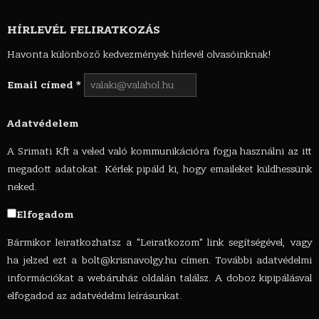
HÍRLEVÉL FELIRATKOZÁS
Havonta különböző kedvezmények hírlevél olvasóinknak!
Email címed
*
Adatvédelem
A Srimati Kft a veled való kommunikációra fogja használni az itt
megadott adatokat. Kérlek pipáld ki, hogy emaileket küldhessünk
neked.
Elfogadom
Bármikor leiratkozhatsz a "Leiratkozom" link segítségével, vagy
ha jelzed ezt a
bolt@krisnavolgy.hu
címen. További adatvédelmi
információkat a webáruház oldalán találsz. A doboz kipipálásval
elfogadod az adatvédelmi leírásunkat.