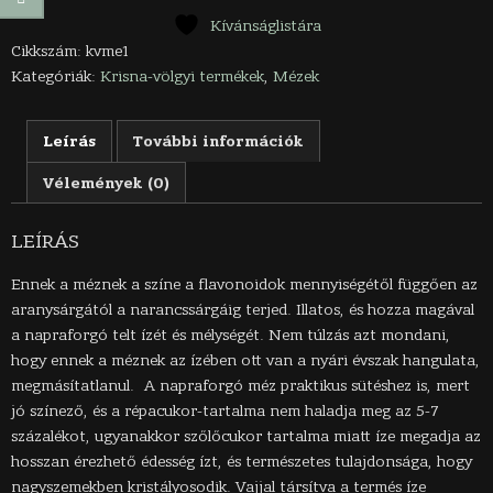
mennyiség
Kívánságlistára
Cikkszám:
kvme1
Kategóriák:
Krisna-völgyi termékek
,
Mézek
Leírás
További információk
Vélemények (0)
LEÍRÁS
Ennek a méznek a színe a flavonoidok mennyiségétől függően az
aranysárgától a narancssárgáig terjed. Illatos, és hozza magával
a napraforgó telt ízét és mélységét. Nem túlzás azt mondani,
hogy ennek a méznek az ízében ott van a nyári évszak hangulata,
megmásítatlanul. A napraforgó méz praktikus sütéshez is, mert
jó színező, és a répacukor-tartalma nem haladja meg az 5-7
százalékot, ugyanakkor szőlőcukor tartalma miatt íze megadja az
hosszan érezhető édesség ízt, és természetes tulajdonsága, hogy
nagyszemekben kristályosodik. Vajjal társítva a termés íze