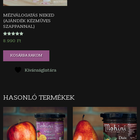
MÉZVÁLOGATÁS NEKED
(AJÁNDÉK KÉZMŰVES
SZAPPANNAL)
Értékelés:
8.990
Ft
5.00
/ 5
KOSÁRBA RAKOM
Kívánságlistára
HASONLÓ TERMÉKEK