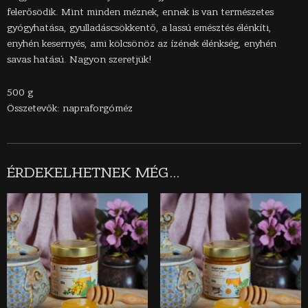
felerősödik. Mint minden méznek, ennek is van természetes
gyógyhatása, gyulladáscsökkentő, a lassú emésztés élénkíti,
enyhén kesernyés, ami kölcsönöz az ízének élénkség, enyhén
savas hatású. Nagyon szeretjük!
500 g
Összetevők: napraforgóméz
ÉRDEKELHETNEK MÉG…