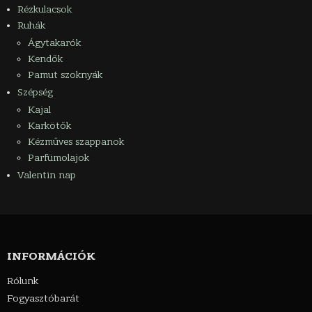
Rézkulacsok
Ruhák
Ágytakarók
Kendők
Pamut szoknyák
Szépség
Kajal
Karkötők
Kézműves szappanok
Parfümolajok
Valentin nap
INFORMÁCIÓK
Rólunk
Fogyasztóbarát