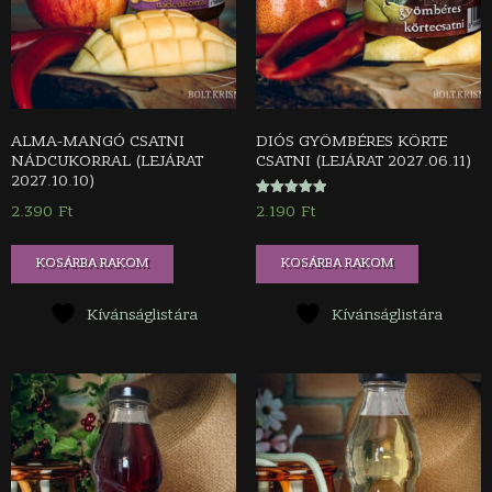
ALMA-MANGÓ CSATNI
DIÓS GYÖMBÉRES KÖRTE
NÁDCUKORRAL (LEJÁRAT
CSATNI (LEJÁRAT 2027.06.11)
2027.10.10)
Értékelés:
2.190
Ft
2.390
Ft
5.00
/ 5
KOSÁRBA RAKOM
KOSÁRBA RAKOM
Kívánságlistára
Kívánságlistára