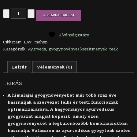
Mahaphala
-
+
KOSÁRBA RAKOM
ayurvédikus
tea-
a
diabetikus
Kívánságlistára
étrendhez
Cikkszám:
EAy_mahap
mennyiség
Kategóriák:
Ayurveda
,
gyógynövényes készítmények
,
teák
Leírás
Vélemények (0)
LEÍRÁS
A himalájai gyógynövényeket már több száz éve
használják a szervezet lelki és testi funkcióinak
optimalizálására. A hagyományos ayurvédikus
gyógyászat alapját képezik, amely ezen
gyógynövényeket a legkülönbözőbb kombinációkban
használja. Válasszon az ayurvédikus gyógyteák széles