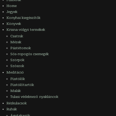
Home
Jegyek
Konyhai kiegészítők
Könyvek
Krisna-völgyi termékek
Csatnik
Mézek
Pástétomok
Sós-ropogós csemegék
Szörpök
Szószok
Meditáció
Füstölők
Füstölőtartók
Malák
Tulasi védelmező nyakláncok
Rézkulacsok
Ruhák
Ágytakarók