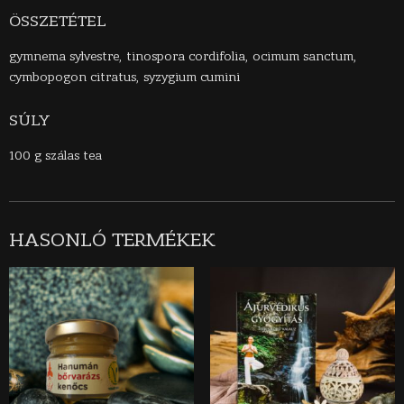
ÖSSZETÉTEL
gymnema sylvestre, tinospora cordifolia, ocimum sanctum,
cymbopogon citratus, syzygium cumini
SÚLY
100 g szálas tea
HASONLÓ TERMÉKEK