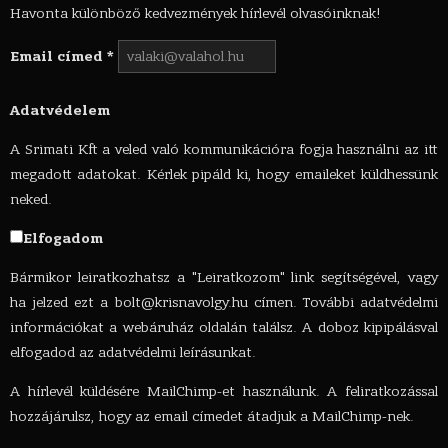
Havonta különböző kedvezmények hírlevél olvasóinknak!
Email címed
*
Adatvédelem
A Srimati Kft a veled való kommunikációra fogja használni az itt
megadott adatokat. Kérlek pipáld ki, hogy emaileket küldhessünk
neked.
Elfogadom
Bármikor leiratkozhatsz a "Leiratkozom" link segítségével, vagy
ha jelzed ezt a
bolt@krisnavolgy.hu
címen. További adatvédelmi
információkat a webáruház oldalán találsz. A doboz kipipálásval
elfogadod az adatvédelmi leírásunkat.
A hírlevél küldésére MailChimp-et használunk. A feliratkozással
hozzájárulsz, hogy az email címedet átadjuk a MailChimp-nek.