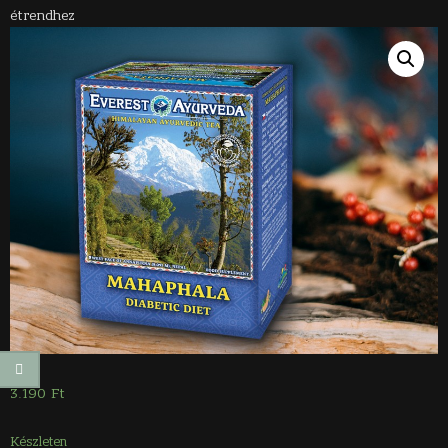
étrendhez
3.190
Ft
Készleten