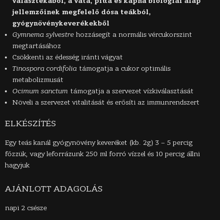
választékából, a vata, pitta és kapha biológiai alap
jellemzőinek megfelelő dósa teákból,
gyógynövénykeverékekből
Gymnema sylvestre
hozzásegít a normális vércukorszint
megtartásához
Csökkenti az édesség iránti vágyat
Tinospora cordifolia
támogatja a cukor optimális
metabolizmusát
Ocimum sanctum
támogatja a szervezet vízkiválasztását
Növeli a szervezet vitalitását és erősíti az immunrendszert
ELKÉSZÍTÉS
Egy teás kanál gyógynövény keveréket (kb. 2g) 3 – 5 percig
főzzük, vagy leforrázunk 250 ml forró vízzel és 10 percig állni
hagyjuk
AJÁNLOTT ADAGOLÁS
napi 2 csésze