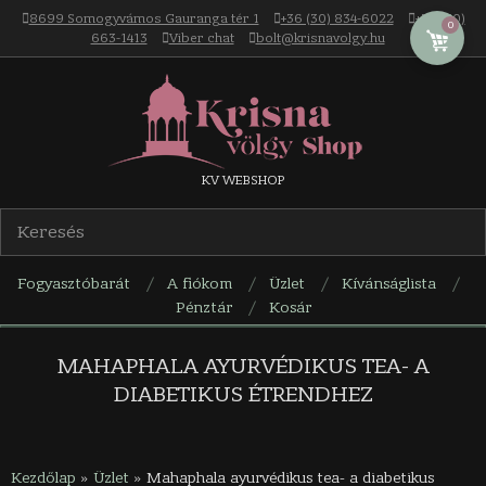
Skip
8699 Somogyvámos Gauranga tér 1
+36 (30) 834-6022
+36 (30)
0
to
663-1413
Viber chat
bolt@krisnavolgy.hu
content
Krisna-
KV WEBSHOP
völgy
Fogyasztóbarát
A fiókom
Üzlet
Kívánságlista
webáruház
Pénztár
Kosár
Navigation
Menu
MAHAPHALA AYURVÉDIKUS TEA- A
DIABETIKUS ÉTRENDHEZ
Kezdőlap
»
Üzlet
»
Mahaphala ayurvédikus tea- a diabetikus