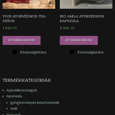
YOGI AYURVÉDIKUS TEA-
BIO AMLA AYURVÉDIKUS
DETOX
KAPSZULA
1.690
Ft
3.990
Ft
KOSÁRBA RAKOM
KOSÁRBA RAKOM
Kívánságlistára
Kívánságlistára
TERMÉKKATEGÓRIÁK
Ajándékcsomagok
Ayurveda
gyógynövényes készítmények
teák
Fűszerek