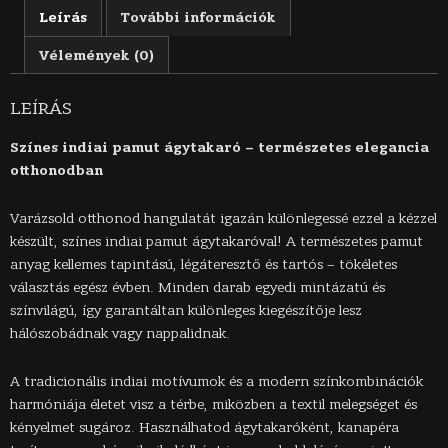
Leírás
További információk
Vélemények (0)
LEÍRÁS
Színes indiai pamut ágytakaró – természetes elegancia
otthonodban
Varázsold otthonod hangulatát igazán különlegessé ezzel a kézzel
készült, színes indiai pamut ágytakaróval! A természetes pamut
anyag kellemes tapintású, légáteresztő és tartós – tökéletes
választás egész évben. Minden darab egyedi mintázatú és
színvilágú, így garantáltan különleges kiegészítője lesz
hálószobádnak vagy nappalidnak.
A tradicionális indiai motívumok és a modern színkombinációk
harmóniája életet visz a térbe, miközben a textil melegséget és
kényelmet sugároz. Használhatod ágytakaróként, kanapéra