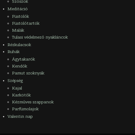
Szószok
Meditáció
Füstölők
Füstölőtartók
Malák
Tulasi védelmező nyakláncok
Rézkulacsok
Ruhák
Ágytakarók
Kendők
Pamut szoknyák
Szépség
Kajal
Karkötők
Kézműves szappanok
Parfümolajok
Valentin nap