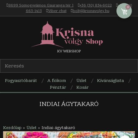
Skip
8699 Somogyvámos Gauranga tér 1
+36 (30) 834-6022
+36 (30)
0
to
663-1413
Viber chat
bolt@krisnavolgy.hu
content
Krisna-
KV WEBSHOP
völgy
Fogyasztóbarát
A fiókom
Üzlet
Kívánságlista
webáruház
Pénztár
Kosár
Navigation
Menu
INDIAI ÁGYTAKARÓ
Kezdőlap
»
Üzlet
»
Indiai ágytakaró