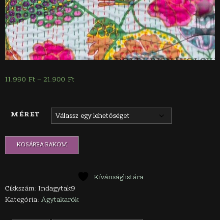
Ártartomány:
11.990
Ft
–
21.900
Ft
11.990 Ft
-
21.900 Ft
MÉRET
Indiai
KOSÁRBA RAKOM
ágytakaró
mennyiség
Kívánságlistára
Cikkszám:
Indagytak9
Kategória:
Ágytakarók