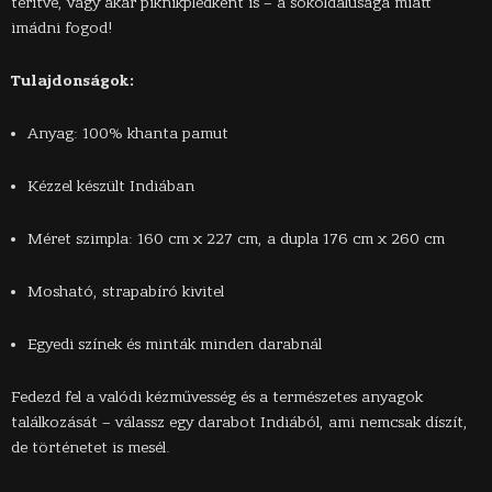
terítve, vagy akár piknikplédként is – a sokoldalúsága miatt
imádni fogod!
Tulajdonságok:
Anyag: 100% khanta pamut
Kézzel készült Indiában
Méret szimpla: 160 cm x 227 cm, a dupla 176 cm x 260 cm
Mosható, strapabíró kivitel
Egyedi színek és minták minden darabnál
Fedezd fel a valódi kézművesség és a természetes anyagok
találkozását – válassz egy darabot Indiából, ami nemcsak díszít,
de történetet is mesél.