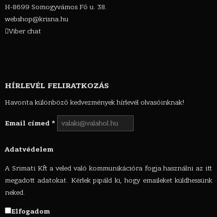
H-8699 Somogyvámos Fő u. 38.
webshop@krisna.hu
Viber chat
HÍRLEVÉL FELIRATKOZÁS
Havonta különböző kedvezmények hírlevél olvasóinknak!
Email címed
*
Adatvédelem
A Srimati Kft a veled való kommunikációra fogja használni az itt
megadott adatokat. Kérlek pipáld ki, hogy emaileket küldhessünk
neked.
Elfogadom