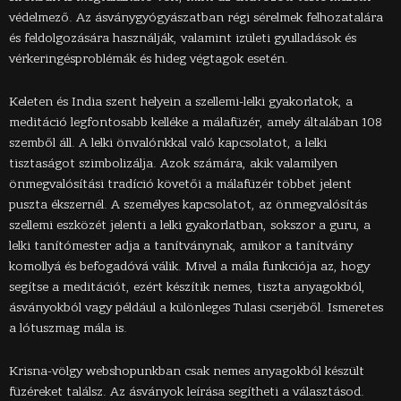
védelmező. Az ásványgyógyászatban régi sérelmek felhozatalára
és feldolgozására használják, valamint izületi gyulladások és
vérkeringésproblémák és hideg végtagok esetén.
Keleten és India szent helyein a szellemi-lelki gyakorlatok, a
meditáció legfontosabb kelléke a málafüzér, amely általában 108
szemből áll. A lelki önvalónkkal való kapcsolatot, a lelki
tisztaságot szimbolizálja. Azok számára, akik valamilyen
önmegvalósítási tradíció követői a málafüzér többet jelent
puszta ékszernél. A személyes kapcsolatot, az önmegvalósítás
szellemi eszközét jelenti a lelki gyakorlatban, sokszor a guru, a
lelki tanítómester adja a tanítványnak, amikor a tanítvány
komollyá és befogadóvá válik. Mivel a mála funkciója az, hogy
segítse a meditációt, ezért készítik nemes, tiszta anyagokból,
ásványokból vagy például a különleges Tulasi cserjéből. Ismeretes
a lótuszmag mála is.
Krisna-völgy webshop
unkban csak nemes anyagokból készült
füzéreket találsz. Az ásványok leírása segítheti a választásod.