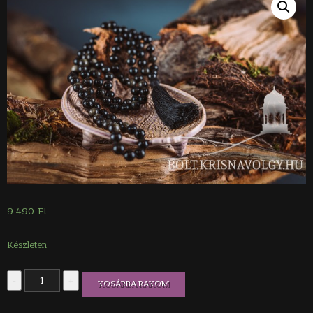
9.490
Ft
Készleten
Arany-
-
+
KOSÁRBA RAKOM
obszidián
mala