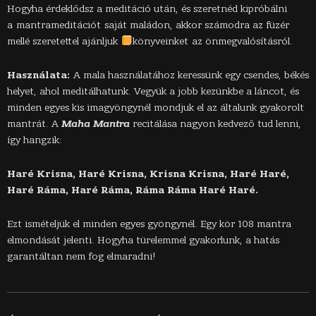
Hogyha érdeklődsz a meditáció után, és szeretnéd kipróbálni
a
mantrameditációt
saját maládon, akkor számodra az füzér
mellé szeretettel ajánljuk
könyv
einket
az önmegvalósításról
.
Használata:
A mala használatához keressünk egy csendes, békés
helyet, ahol meditálhatunk. Vegyük a jobb kezünkbe a láncot, és
minden egyes kis imagyöngynél mondjuk el az általunk gyakorolt
mantrát. A
Maha Mantra
recitálása nagyon kedvező tud lenni,
így hangzik:
Haré Krisna, Haré Krisna, Krisna Krisna, Haré Haré,
Haré Ráma, Haré Ráma, Ráma Ráma Haré Haré.
Ezt ismételjük el minden egyes gyöngynél. Egy kör 108 mantra
elmondását jelenti. Hogyha türelemmel gyakorlunk, a hatás
garantáltan nem fog elmaradni!