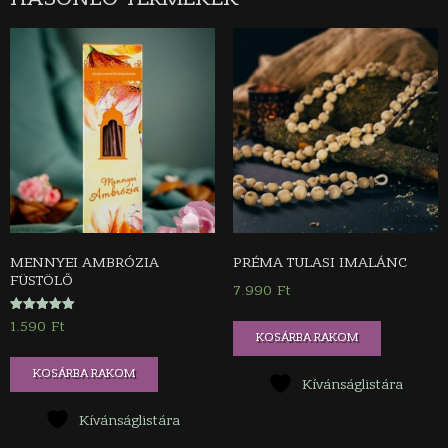
MENNYEI AMBRÓZIA
PRÉMA TULASI IMALÁNC
FÜSTÖLŐ
7.990
Ft
Értékelés:
1.590
Ft
5.00
KOSÁRBA RAKOM
/ 5
KOSÁRBA RAKOM
Kívánságlistára
Kívánságlistára