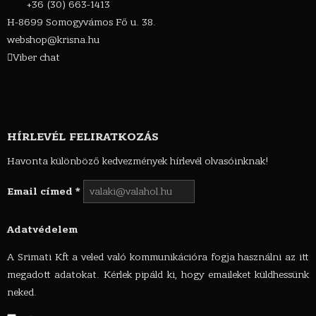
+36 (30) 663-1413
H-8699 Somogyvámos Fő u. 38.
webshop@krisna.hu
Viber chat
HÍRLEVÉL FELIRATKOZÁS
Havonta különböző kedvezmények hírlevél olvasóinknak!
Email címed
*
Adatvédelem
A Srimati Kft a veled való kommunikációra fogja használni az itt
megadott adatokat. Kérlek pipáld ki, hogy emaileket küldhessünk
neked.