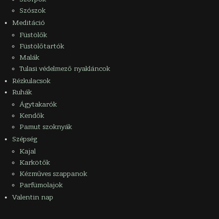
Szószok
Meditáció
Füstölők
Füstölőtartók
Malák
Tulasi védelmező nyakláncok
Rézkulacsok
Ruhák
Ágytakarók
Kendők
Pamut szoknyák
Szépség
Kajal
Karkötők
Kézműves szappanok
Parfümolajok
Valentin nap