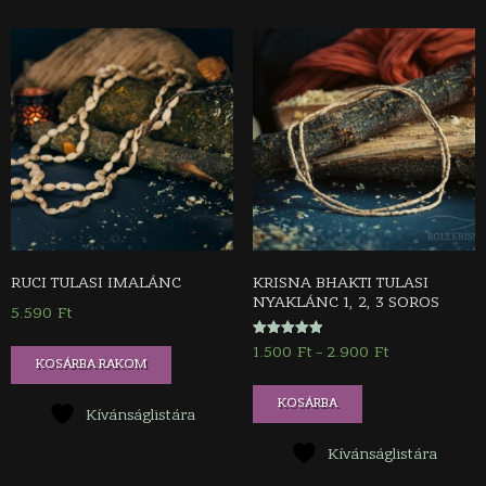
RUCI TULASI IMALÁNC
KRISNA BHAKTI TULASI
NYAKLÁNC 1, 2, 3 SOROS
5.590
Ft
Értékelés:
1.500
Ft
2.900
Ft
Ártartomány:
–
5.00
KOSÁRBA RAKOM
/ 5
1.500 Ft
Ennek
-
KOSÁRBA
a
Kívánságlistára
2.900 Ft
terméknek
Kívánságlistára
több
variációja