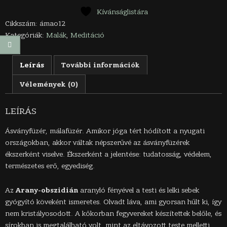
mennyiség
Kívánságlistára
Cikkszám:
ámao12
Kategóriák:
Malák
,
Meditáció
Leírás
További információk
Vélemények (0)
LEÍRÁS
Ásványfüzér, málafüzér. Amikor jóga tért hódított a nyugati
országokban, akkor váltak népszerűvé az ásványfüzérek
ékszerként viselve. Ékszerként a jelentése: tudatosság, védelem,
természetes erő, egyediség.
Az
Arany-obszidián
aranyló fényével a testi és lelki sebek
gyógyító köveként ismeretes. Olvadt láva, ami gyorsan hűlt ki, így
nem kristályosodott. A kőkorban fegyvereket készítettek belőle, és
sírokban is megtalálható volt, mint az eltávozott teste melletti