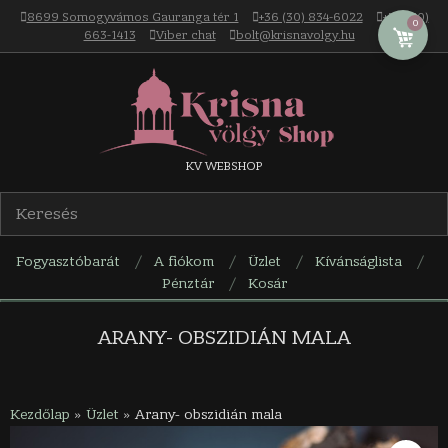
Skip
8699 Somogyvámos Gauranga tér 1
+36 (30) 834-6022
+36 (30)
0
to
663-1413
Viber chat
bolt@krisnavolgy.hu
content
Krisna-
KV WEBSHOP
völgy
Fogyasztóbarát
A fiókom
Üzlet
Kívánságlista
webáruház
Pénztár
Kosár
Navigation
Menu
ARANY- OBSZIDIÁN MALA
Kezdőlap
»
Üzlet
»
Arany- obszidián mala