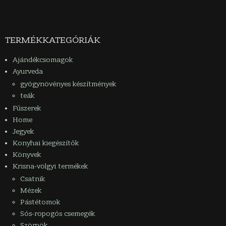
van.
A
változatok
TERMÉKKATEGÓRIÁK
a
termékoldalon
Ajándékcsomagok
választhatók
Ayurveda
ki
gyógynövényes készítmények
teák
Fűszerek
Home
Jegyek
Konyhai kiegészítők
Könyvek
Krisna-völgyi termékek
Csatnik
Mézek
Pástétomok
Sós-ropogós csemegék
Szörpök