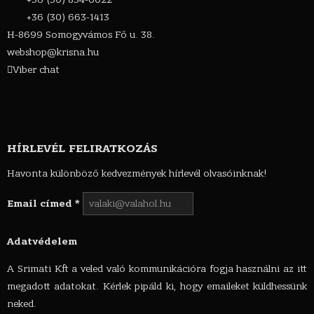
+36 (30) 663-1413
H-8699 Somogyvámos Fő u. 38.
webshop@krisna.hu
Viber chat
HÍRLEVÉL FELIRATKOZÁS
Havonta különböző kedvezmények hírlevél olvasóinknak!
Email címed
*
Adatvédelem
A Srimati Kft a veled való kommunikációra fogja használni az itt
megadott adatokat. Kérlek pipáld ki, hogy emaileket küldhessünk
neked.