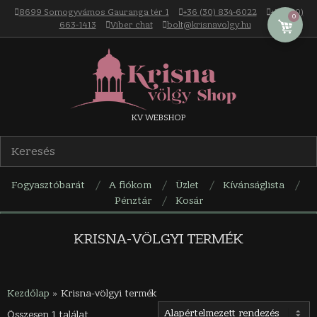
Skip
8699 Somogyvámos Gauranga tér 1
+36 (30) 834-6022
+36 (30)
0
to
663-1413
Viber chat
bolt@krisnavolgy.hu
content
Krisna-
KV WEBSHOP
völgy
Fogyasztóbarát
A fiókom
Üzlet
Kívánságlista
webáruház
Pénztár
Kosár
Navigation
Menu
KRISNA-VÖLGYI TERMÉK
Kezdőlap
»
Krisna-völgyi termék
Összesen 1 találat