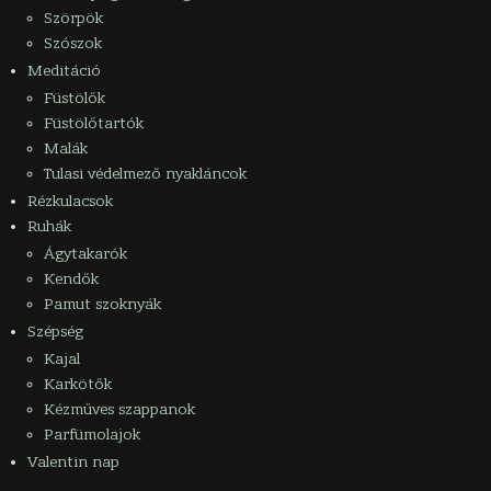
Szörpök
Szószok
Meditáció
Füstölők
Füstölőtartók
Malák
Tulasi védelmező nyakláncok
Rézkulacsok
Ruhák
Ágytakarók
Kendők
Pamut szoknyák
Szépség
Kajal
Karkötők
Kézműves szappanok
Parfümolajok
Valentin nap