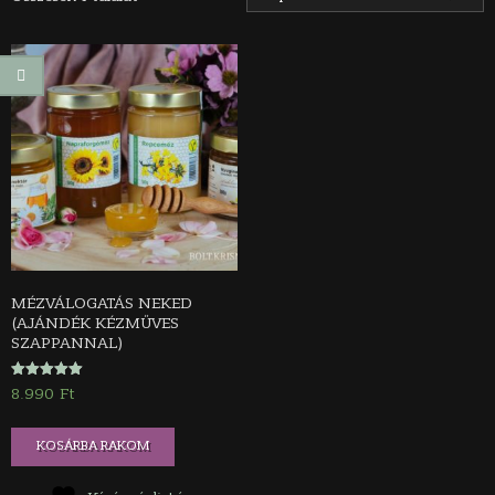
MÉZVÁLOGATÁS NEKED
(AJÁNDÉK KÉZMŰVES
SZAPPANNAL)
Értékelés:
8.990
Ft
5.00
/ 5
KOSÁRBA RAKOM