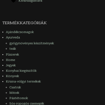
Kívánságlistára
TERMÉKKATEGÓRIÁK
Ajándékcsomagok
Ayurveda
gyógynövényes készítmények
teák
Fűszerek
Home
Jegyek
Konyhai kiegészítők
Könyvek
Krisna-völgyi termékek
Csatnik
Mézek
Pástétomok
Sós-ropogós csemegék