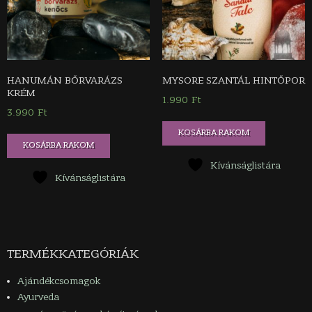
ki
HANUMÁN BŐRVARÁZS
MYSORE SZANTÁL HINTŐPOR
KRÉM
1.990
Ft
3.990
Ft
KOSÁRBA RAKOM
KOSÁRBA RAKOM
Kívánságlistára
Kívánságlistára
TERMÉKKATEGÓRIÁK
Ajándékcsomagok
Ayurveda