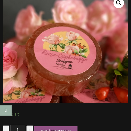
1.590
Ft
Rózsa-
-
+