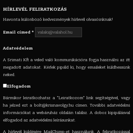
HÍRLEVÉL FELIRATKOZÁS
Havonta különböző kedvezmények hírlevél olvasóinknak!
Email címed
*
Adatvédelem
A Srimati Kft a veled való kommunikációra fogja használni az itt
megadott adatokat. Kérlek pipáld ki, hogy emaileket küldhessünk
neked.
Elfogadom
Bármikor leiratkozhatsz a "Leiratkozom" link segítségével, vagy
ha jelzed ezt a
bolt@krisnavolgy.hu
címen. További adatvédelmi
információkat a webáruház oldalán találsz. A doboz kipipálásval
elfogadod az adatvédelmi leírásunkat.
A hírlevél küldésére MailChimp-et használunk. A feliratkozással