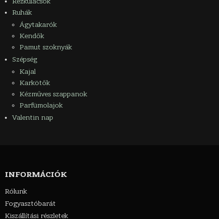
Rézkulacsok
Ruhák
Ágytakarók
Kendők
Pamut szoknyák
Szépség
Kajal
Karkötők
Kézműves szappanok
Parfümolajok
Valentin nap
INFORMÁCIÓK
Rólunk
Fogyasztóbarát
Kiszállítási részletek