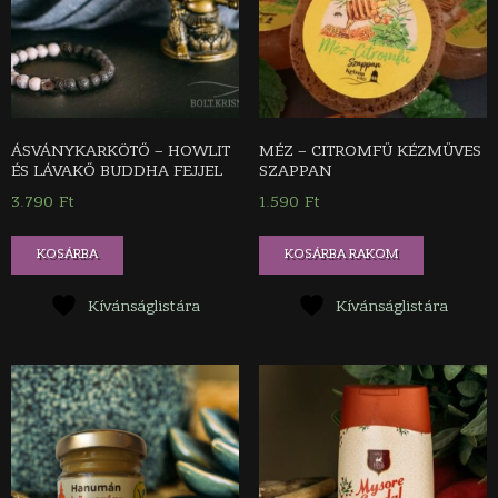
ÁSVÁNYKARKÖTŐ – HOWLIT
MÉZ – CITROMFŰ KÉZMŰVES
ÉS LÁVAKŐ BUDDHA FEJJEL
SZAPPAN
3.790
Ft
1.590
Ft
Ennek
KOSÁRBA
KOSÁRBA RAKOM
a
terméknek
Kívánságlistára
Kívánságlistára
több
variációja
van.
A
változatok
a
termékoldalon
választhatók