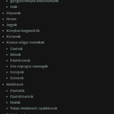
gyógynövényes készítmények
teák
Fűszerek
Home
Jegyek
Konyhai kiegészítők
Könyvek
Krisna-völgyi termékek
Csatnik
Mézek
Pástétomok
Sós-ropogós csemegék
Szörpök
Szószok
Meditáció
Füstölők
Füstölőtartók
Malák
Tulasi védelmező nyakláncok