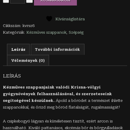
KOSÁRBA RAKOM
csipkebogyó
kézműves
szappan
mennyiség
Kívánságlistára
Cikkszám:
kvrsz6
Kategóriák:
Kézműves szappanok
,
Szépség
Leírás
További információk
Vélemények (0)
LEÍRÁS
Kézműves szappanjaink valódi Krisna-völgyi
gyógynövények felhasználásával, és szerzeteseink
segítségével készülnek.
Ápold a bőrödet a természet ihlette
szappanokkal, és őrizd meg bőröd fiatalságát, rugalmasságát!
A csipkebogyó lágyan és kíméletesen tisztít, ezért arcon is
használható. Kiváló pattanásos, ekcémás bőr és bőrgyulladások