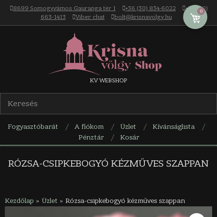
Skip
8699 Somogyvámos Gauranga tér 1
+36 (30) 834-6022
+36 (30)
0
to
663-1413
Viber chat
bolt@krisnavolgy.hu
content
Krisna-
KV WEBSHOP
völgy
Fogyasztóbarát
A fiókom
Üzlet
Kívánságlista
webáruház
Pénztár
Kosár
Navigation
Menu
RÓZSA-CSIPKEBOGYÓ KÉZMŰVES SZAPPAN
Kezdőlap
»
Üzlet
»
Rózsa-csipkebogyó kézműves szappan