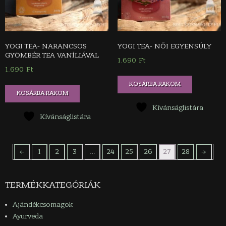
YOGI TEA- NARANCSOS
YOGI TEA- NŐI EGYENSÚLY
GYÖMBÉR TEA VANÍLIÁVAL
1.690
Ft
1.690
Ft
KOSÁRBA RAKOM
KOSÁRBA RAKOM
Kívánságlistára
Kívánságlistára
←
1
2
3
…
24
25
26
27
28
→
TERMÉKKATEGÓRIÁK
Ajándékcsomagok
Ayurveda