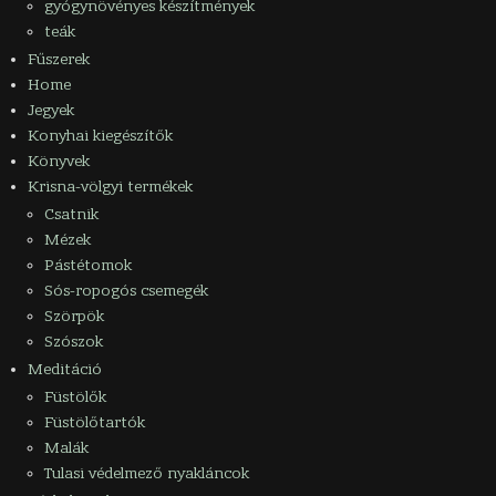
gyógynövényes készítmények
teák
Fűszerek
Home
Jegyek
Konyhai kiegészítők
Könyvek
Krisna-völgyi termékek
Csatnik
Mézek
Pástétomok
Sós-ropogós csemegék
Szörpök
Szószok
Meditáció
Füstölők
Füstölőtartók
Malák
Tulasi védelmező nyakláncok