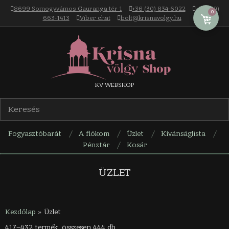
Skip
8699 Somogyvámos Gauranga tér 1
+36 (30) 834-6022
+36 (30)
0
to
663-1413
Viber chat
bolt@krisnavolgy.hu
content
Krisna-
KV WEBSHOP
völgy
Fogyasztóbarát
A fiókom
Üzlet
Kívánságlista
webáruház
Pénztár
Kosár
Navigation
Menu
ÜZLET
Kezdőlap
»
Üzlet
417–432 termék, összesen 444 db