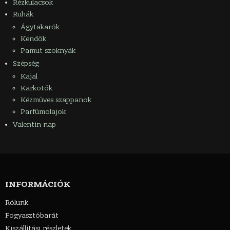
Rézkulacsok
Ruhák
Ágytakarók
Kendők
Pamut szoknyák
Szépség
Kajal
Karkötők
Kézműves szappanok
Parfümolajok
Valentin nap
INFORMÁCIÓK
Rólunk
Fogyasztóbarát
Kiszállítási részletek