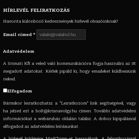
HÍRLEVÉL FELIRATKOZÁS
Havonta különböző kedvezmények hírlevél olvasóinknak!
Email címed
*
Adatvédelem
A Srimati Kft a veled való kommunikációra fogja használni az itt
megadott adatokat. Kérlek pipáld ki, hogy emaileket küldhessünk
neked.
Elfogadom
Bármikor leiratkozhatsz a "Leiratkozom" link segítségével, vagy
ha jelzed ezt a
bolt@krisnavolgy.hu
címen. További adatvédelmi
információkat a webáruház oldalán találsz. A doboz kipipálásval
elfogadod az adatvédelmi leírásunkat.
A hírlevél küldésére MailChimp-et használunk. A feliratkozással