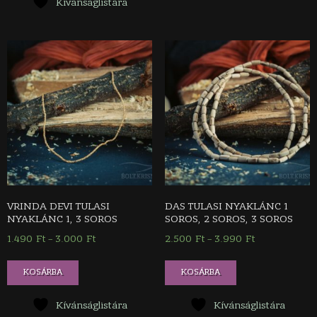
Kívánságlistára
több
variációja
van.
A
változatok
a
termékoldalon
választhatók
ki
VRINDA DEVI TULASI
DAS TULASI NYAKLÁNC 1
NYAKLÁNC 1, 3 SOROS
SOROS, 2 SOROS, 3 SOROS
1.490
Ft
3.000
Ft
Ártartomány:
2.500
Ft
3.990
Ft
Ártartomány:
–
–
1.490 Ft
2.500 Ft
Ennek
Ennek
-
-
KOSÁRBA
KOSÁRBA
a
a
3.000 Ft
3.990 Ft
terméknek
terméknek
Kívánságlistára
Kívánságlistára
több
több