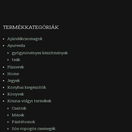
variációja
variációja
van.
van.
A
A
változatok
változatok
TERMÉKKATEGÓRIÁK
a
a
termékoldalon
termékoldalon
Ajándékcsomagok
választhatók
választhatók
Ayurveda
ki
ki
gyógynövényes készítmények
teák
Fűszerek
Home
Jegyek
Konyhai kiegészítők
Könyvek
Krisna-völgyi termékek
Csatnik
Mézek
Pástétomok
Sós-ropogós csemegék