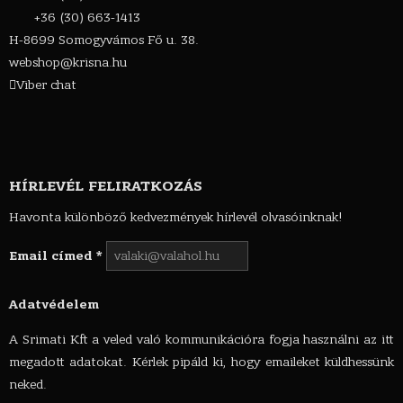
+36 (30) 663-1413
H-8699 Somogyvámos Fő u. 38.
webshop@krisna.hu
Viber chat
HÍRLEVÉL FELIRATKOZÁS
Havonta különböző kedvezmények hírlevél olvasóinknak!
Email címed
*
Adatvédelem
A Srimati Kft a veled való kommunikációra fogja használni az itt
megadott adatokat. Kérlek pipáld ki, hogy emaileket küldhessünk
neked.