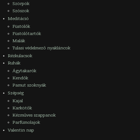
Szörpök
Szószok
Meditáció
Füstölők
Füstölőtartók
Malák
Tulasi védelmező nyakláncok
Rézkulacsok
Ruhák
Ágytakarók
Kendők
Pamut szoknyák
Szépség
Kajal
Karkötők
Kézműves szappanok
Parfümolajok
Valentin nap