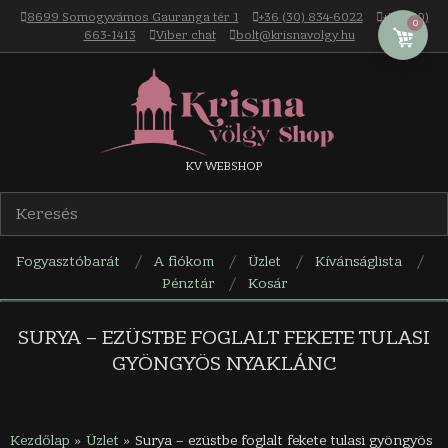
Skip
8699 Somogyvámos Gauranga tér 1
+36 (30) 834-6022
+36 (30)
0
to
663-1413
Viber chat
bolt@krisnavolgy.hu
content
Krisna-
KV WEBSHOP
völgy
Fogyasztóbarát
A fiókom
Üzlet
Kívánságlista
webáruház
Pénztár
Kosár
Navigation
Menu
SURYA – EZÜSTBE FOGLALT FEKETE TULASI
GYÖNGYÖS NYAKLÁNC
Kezdőlap
»
Üzlet
»
Surya – ezüstbe foglalt fekete tulasi gyöngyös