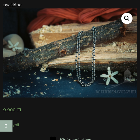
nyaklánc
9.900
Ft
Elfogyott
Kívánságlistára