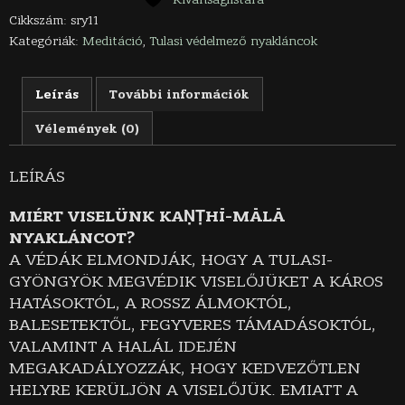
Cikkszám:
sry11
Kategóriák:
Meditáció
,
Tulasi védelmező nyakláncok
Leírás
További információk
Vélemények (0)
LEÍRÁS
MIÉRT VISELÜNK KAṆṬHĪ-MĀLĀ
NYAKLÁNCOT?
A VÉDÁK ELMONDJÁK, HOGY A TULASI-
GYÖNGYÖK MEGVÉDIK VISELŐJÜKET A KÁROS
HATÁSOKTÓL, A ROSSZ ÁLMOKTÓL,
BALESETEKTŐL, FEGYVERES TÁMADÁSOKTÓL,
VALAMINT A HALÁL IDEJÉN
MEGAKADÁLYOZZÁK, HOGY KEDVEZŐTLEN
HELYRE KERÜLJÖN A VISELŐJÜK. EMIATT A