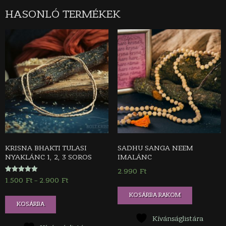
HASONLÓ TERMÉKEK
KRISNA BHAKTI TULASI
SADHU SANGA NEEM
NYAKLÁNC 1, 2, 3 SOROS
IMALÁNC
2.990
Ft
Értékelés:
1.500
Ft
2.900
Ft
Ártartomány:
–
5.00
/ 5
1.500 Ft
Ennek
KOSÁRBA RAKOM
-
KOSÁRBA
a
2.900 Ft
terméknek
Kívánságlistára