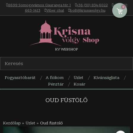
Skip
8699 Somogyvámos Gauranga tér 1
+36 (30) 834-6022
+36 (30)
0
to
663-1413
Viber chat
bolt@krisnavolgy.hu
content
Krisna-
KV WEBSHOP
völgy
Fogyasztóbarát
A fiókom
Üzlet
Kívánságlista
webáruház
Pénztár
Kosár
Navigation
Menu
OUD FÜSTÖLŐ
Kezdőlap
»
Üzlet
»
Oud füstölő