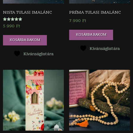
NISTA TULASI IMALÁNC
PRÉMA TULASI IMALÁNC
7.990
Ft
Értékelés:
5.990
Ft
5.00
/ 5
KOSÁRBA RAKOM
KOSÁRBA RAKOM
Kívánságlistára
Kívánságlistára