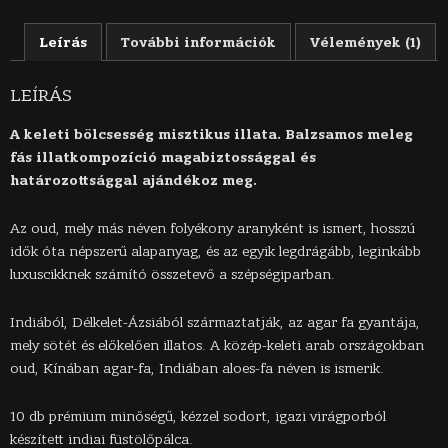
Leírás
További információk
Vélemények (1)
LEÍRÁS
A keleti bölcsesség misztikus illata. Balzsamos meleg
fás illatkompozíció magabiztossággal és
határozottsággal ajándékoz meg.
Az oud, mely más néven folyékony aranyként is ismert, hosszú
idők óta népszerű alapanyag, és az egyik legdrágább, leginkább
luxuscikknek számító összetevő a szépségiparban.
Indiából, Délkelet-Ázsiából származtatják, az agar fa gyantája,
mely sötét és előkelően illatos. A közép-keleti arab országokban
oud, Kínában agar-fa, Indiában aloes-fa néven is ismerik.
10 db prémium minőségű, kézzel sodort, igazi virágporból
készített indiai füstölőpálca.