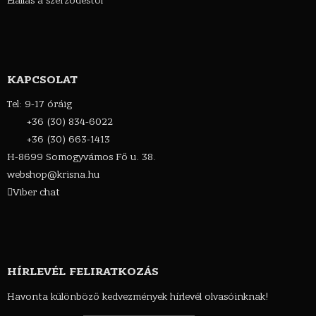
Elállás a szerződéstől
KAPCSOLAT
Tel: 9-17 óráig
+36 (30) 834-6022
+36 (30) 663-1413
H-8699 Somogyvámos Fő u. 38.
webshop@krisna.hu
Viber chat
HÍRLEVÉL FELIRATKOZÁS
Havonta különböző kedvezmények hírlevél olvasóinknak!