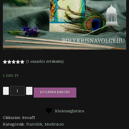
(
1
vásárlói értékelés)
Értékelés
1
5.00
az 5-
1.590
Ft
ből,
értékelés
alapján
Oud
-
+
KOSÁRBA RAKOM
füstölő
mennyiség
Kívánságlistára
Cikkszám:
kvoaf3
Kategóriák:
Füstölők
,
Meditáció