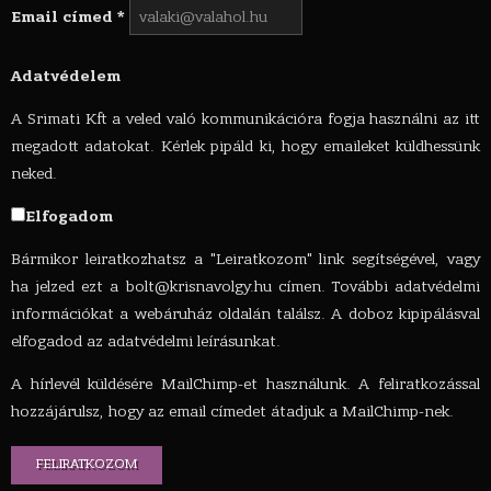
Email címed
*
Adatvédelem
A Srimati Kft a veled való kommunikációra fogja használni az itt
megadott adatokat. Kérlek pipáld ki, hogy emaileket küldhessünk
neked.
Elfogadom
Bármikor leiratkozhatsz a "Leiratkozom" link segítségével, vagy
ha jelzed ezt a
bolt@krisnavolgy.hu
címen. További adatvédelmi
információkat a webáruház oldalán találsz. A doboz kipipálásval
elfogadod az adatvédelmi leírásunkat.
A hírlevél küldésére MailChimp-et használunk. A feliratkozással
hozzájárulsz, hogy az email címedet átadjuk a MailChimp-nek.