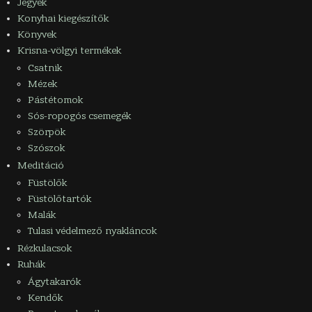
Jegyek
Konyhai kiegészítők
Könyvek
Krisna-völgyi termékek
Csatnik
Mézek
Pástétomok
Sós-ropogós csemegék
Szörpök
Szószok
Meditáció
Füstölők
Füstölőtartók
Malák
Tulasi védelmező nyakláncok
Rézkulacsok
Ruhák
Ágytakarók
Kendők