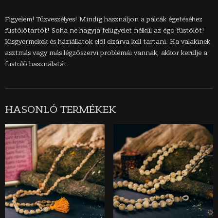
Figyelem! Tűzveszélyes! Mindig használjon a pálcák égetéséhez
füstölőtartót! Soha ne hagyja felügyelet nélkül az égő füstölőt!
Kisgyermekek és háziállatok elől elzárva kell tartani. Ha valakinek
asztmás vagy más légzőszervi problémái vannak, akkor kerülje a
füstölő használatát.
HASONLÓ TERMÉKEK