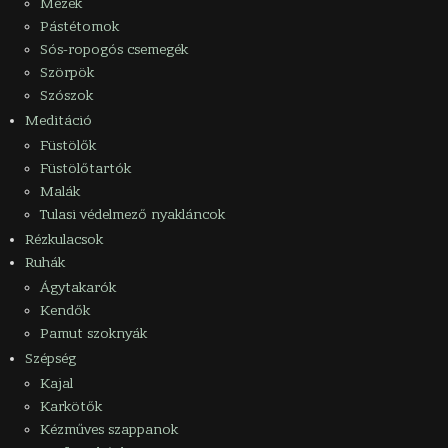
Mézek
Pástétomok
Sós-ropogós csemegék
Szörpök
Szószok
Meditáció
Füstölők
Füstölőtartók
Malák
Tulasi védelmező nyakláncok
Rézkulacsok
Ruhák
Ágytakarók
Kendők
Pamut szoknyák
Szépség
Kajal
Karkötők
Kézműves szappanok