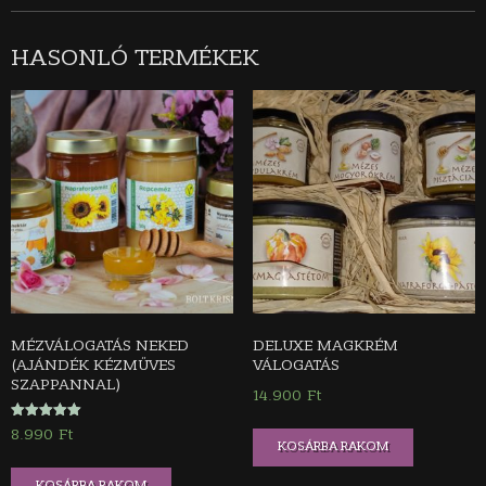
HASONLÓ TERMÉKEK
MÉZVÁLOGATÁS NEKED
DELUXE MAGKRÉM
(AJÁNDÉK KÉZMŰVES
VÁLOGATÁS
SZAPPANNAL)
14.900
Ft
Értékelés:
8.990
Ft
5.00
KOSÁRBA RAKOM
/ 5
KOSÁRBA RAKOM