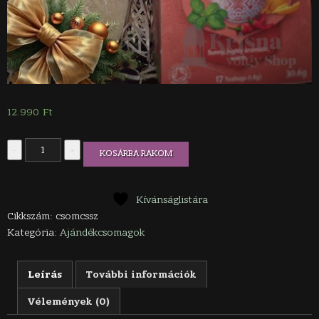
12.990
Ft
Csupaszív
-
+
KOSÁRBA RAKOM
ajándékcsomag
mennyiség
Kívánságlistára
Cikkszám:
csomcssz
Kategória:
Ajándékcsomagok
Leírás
További információk
Vélemények (0)