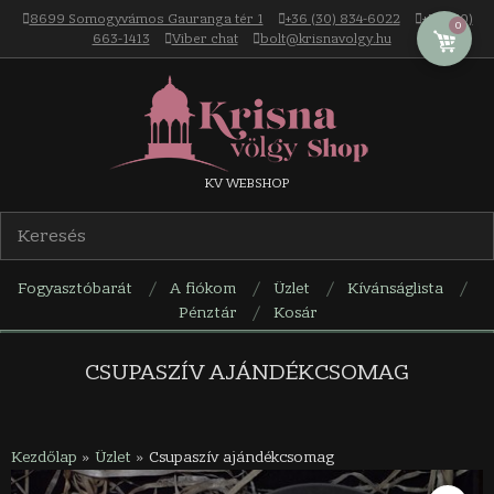
Skip
8699 Somogyvámos Gauranga tér 1
+36 (30) 834-6022
+36 (30)
0
to
663-1413
Viber chat
bolt@krisnavolgy.hu
content
Krisna-
KV WEBSHOP
völgy
Fogyasztóbarát
A fiókom
Üzlet
Kívánságlista
webáruház
Pénztár
Kosár
Navigation
Menu
CSUPASZÍV AJÁNDÉKCSOMAG
Kezdőlap
»
Üzlet
»
Csupaszív ajándékcsomag