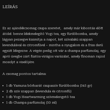
LEÍRÁS
Ez az ajándékcsomag csupa szeretet, amely már kibontás előtt
átölel: benne lélekmelegítő Yogi tea, egy fürdőbomba, amely
lágyan pezsegve kisimítja a napot, két szívalakú szappan
levendulával és citromfűvel – mintha a nyugalom és a friss derű
együtt lélegezne. A végén pedig ott vár a champa parfümolaj, egy
apró üvegbe zárt füstös-virágos varázslat, amely finoman rajzol
mosolyt a viselőjére.
A csomag pontos tartalma:
1 db Yamuna bőrbarát csupaszív fürdőbomba (145 gr)
2 db szív szappan (levendula és citromfű)
1 db Yogi Heartwarming szívmelengető tea
1 db Champa parfümolaj (10 ml)